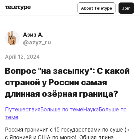
About Teletype
Join
Азиз А.
@azyz_ru
April 12, 2024
Вопрос "на засыпку": С какой
страной у России самая
длинная озёрная граница?
ПутешествияБольше по теме
НаукаБольше по 
теме
Россия граничит с 15 государствами по суше (+ 
с Японией и США по морю). Общая длина 