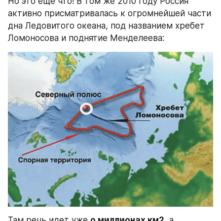
Но это еще что! В том же 2010 году Россия 
активно присматривалась к огромнейшей части 
дна Ледовитого океана, под названием хребет 
Ломоносова и поднятие Менделеева:
Там речь идет уже 
о миллионах км2
, а 