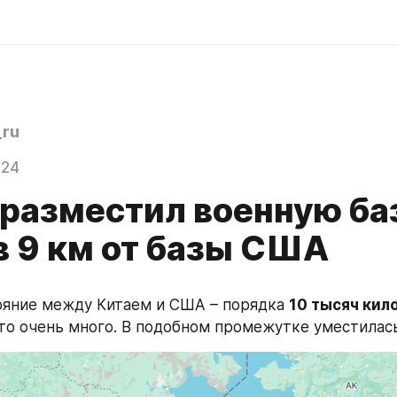
ru
024
 разместил военную ба
в 9 км от базы США
яние между Китаем и США – порядка 
10 тысяч кил
Это очень много. В подобном промежутке уместилась