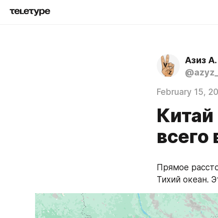
Азиз А.
@azyz_
February 15, 2
Китай
всего 
Прямое рассто
Тихий океан. 