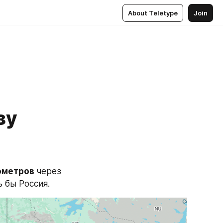
About Teletype
Join
зу
ометров 
через 
 бы Россия.