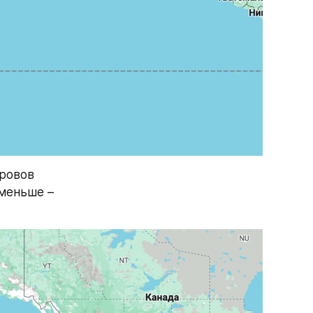
ровов 
(которые тоже принадлежат США), то расстояние до Китая вдвое меньше – 