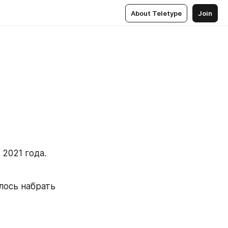
About Teletype
Join
2021 года. 
ось набрать 