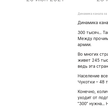
Динамика канала за 
Динамика кана
300 тысяч... 
Между прочим,
армии.
Во многих стра
живет 245 тыся
ведь эта стра
Население всей
Чукотки – 48 т
Конечно, колич
уходит от подп
"300" нужна...