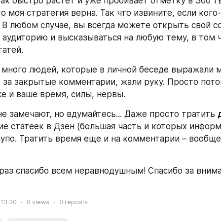
так быстро растет и уже пробивает отметку в 300 ты
о моя стратегия верна. Так что извините, если кого
:) В любом случае, вы всегда можете открыть свой с
 аудиторию и высказываться на любую тему, в том ч
татей.
 много людей, которые в личной беседе выражали 
 за закрытые комментарии, жали руку. Просто потому
е и ваше время, силы, нервы.
е замечают, но вдумайтесь... Даже просто тратить 
ние статеек в Дзен (большая часть и которых инфор
глупо. Тратить время еще и на комментарии – вообще
раз спасибо всем неравнодушным! Спасибо за вниман
 13:30
0
views
0
reposts