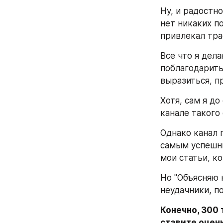
Ну, и радостно
нет никаких п
привлекал траф
Все что я дела
поблагодарить 
выразиться, п
Хотя, сам я до
канале такого
Однако канал 
самым успешны
мои статьи, к
Но "Объясняю 
неудачники, п
Конечно, 300 
ставите оценк