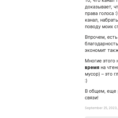
То, что канал 
доказывает, чт
права голоса 
канал, набрать
поводу моих с
Впрочем, есть
благодарность
экономит такж
Многие этого н
время
 на чте
мусор) – это 
:)
В общем, еще 
связи!
September 25, 2023,