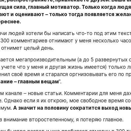
щая сила, главный мотиватор. Только когда людя
ают и оценивают – только тогда появляется желан
ереснее.
ячи людей хотели бы написать что-то под этим текст
е 300 комментариев отнимают у меня несколько часов
 отнимет целый день.
тается мегапроизводительным (а до 5 развернутых ст
 учете что у меня и другая жизнь имеется) только л
енил своё время и старался оргнизовывать его по пр
мание – главным вещам
".
ом канале – новые статьи. Комментарии для меня даж
. Однако если я их открою, мое свободное время сок
мум. 
А значит на половину сократится выход нов
ив внимание второстепенному, я потеряю главное.