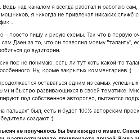
. Ведь над каналом я всегда работал и работаю сам, 
омощников, я никогда не привлекал никаких служб ра
ик...
ю – просто пишу и рисую схемы. Так что в первую о
сам Дзен за то, что он позволил моему "таланту", е
робиться до аудитории.
 сих пор не понимаю, есть ли тут хоть какой-то талан
 особенного. Ну, кроме закрытых комментариев :)
продолжается оставаться одним из самых успешных (
м) и быстро развивающихся в своей тематике. Мно
опируют под собственное авторство, пытаются подра
на пальцах" был, есть и будет 100% авторским проек
обедители создают :)
тысяч не получилось бы без каждого из вас. Спасиб
и, распространяете, привлекаете друзей. Ваша ак