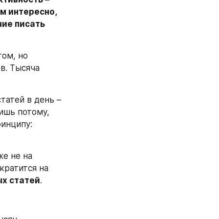
м интересно, 
ие писать 
ом, но 
. Тысяча 
атей в день – 
ишь потому, 
инципу: 
е не на 
ратится на 
ых статей
.