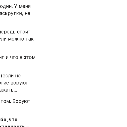
один. У меня 
скрутки, не 
чередь стоит 
сли можно так 
т и что в этом 
если не 
гие воруют 
жать...
том. Воруют 
о, что 
тивность – 