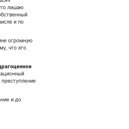
сяч 
-то лишаю 
обственный 
исле и по 
мне огромную 
, что это 
драгоценное 
мационный 
 преступление 
ие и до 