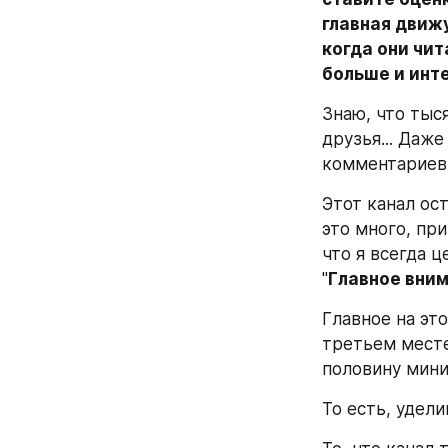
главная движу
когда они чит
больше и инт
Знаю, что тыс
друзья... Даж
комментариев
Этот канал ос
это много, при
что я всегда ц
"
Главное вни
Главное на эт
третьем месте
половину мини
То есть, удел