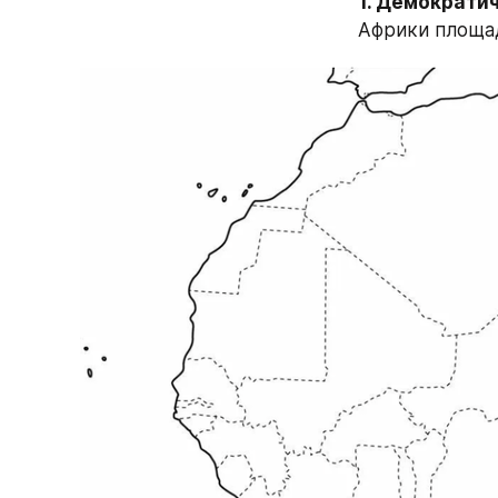
1. Демократич
Африки площад