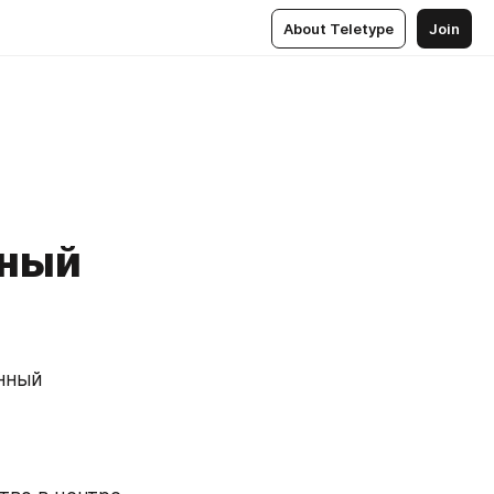
About Teletype
Join
нный
нный 