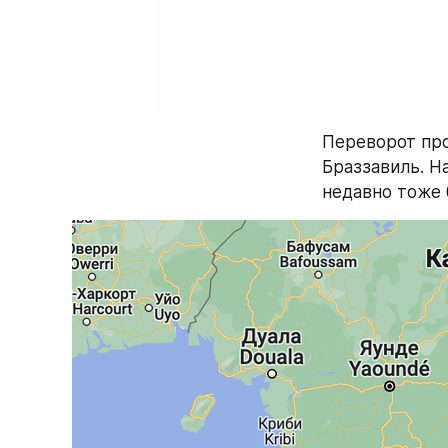
Переворот про
Браззавиль. Н
недавно тоже 