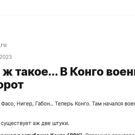
ru
 2023
 ж такое... В Конго вое
орот
Фасо, Нигер, Габон... Теперь Конго. Там начался вое
 существует аж две штуки.