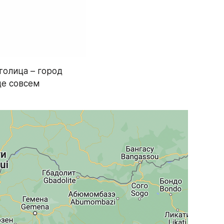
олица – город 
де совсем 