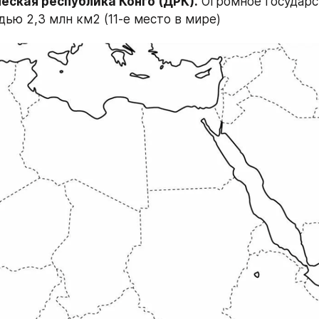
еская республика Конго (ДРК).
 Огромное государс
ью 2,3 млн км2 (11-е место в мире)