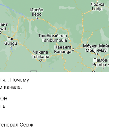
я... Почему 
м канале.
ОН 
ть 
генерал Серж 