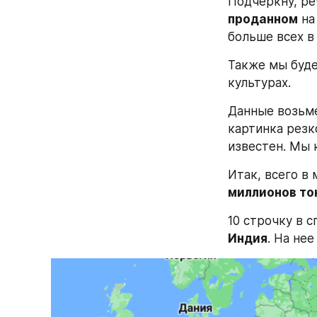
Подчеркну, ре
проданном
 н
больше всех в 
Также мы буде
культурах.
Данные возьм
картинка резк
известен. Мы 
Итак, всего в 
миллионов то
Индия
. На не