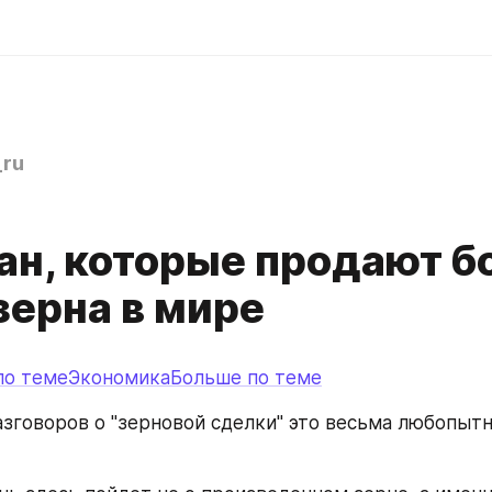
ru
ран, которые продают 
зерна в мире
по теме
ЭкономикаБольше по теме
азговоров о "зерновой сделки" это весьма любопытн