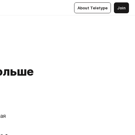
About Teletype
Join
больше
ая 