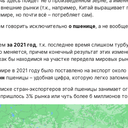
чь здесь пойдет не о произведенном зерне, а именн
а внешние рынки (т.к., например, Китай выращивает 
мире, но почти всё – потребляет сам).
м говорить исключительно 
о пшенице
, а не вообще
ем 
за 2021 год
, т.к. последнее время слишком турбу
о меняется, причем конечный результат этих измене
как бы находимся на участке передела мировых рын
мире в 2021 году было поставлено на экспорт около 
нн
 пшеницы – удобная цифра, которую легко запомн
е пришлось 3% рынка или чуть более 6 миллионов то