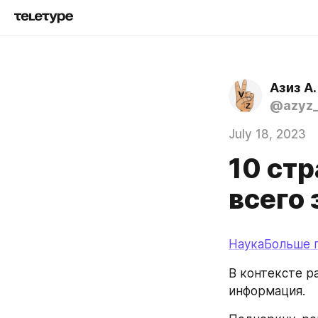
Азиз А.
@azyz_
July 18, 2023
10 ст
всего 
НаукаБольше 
В контексте р
информация.