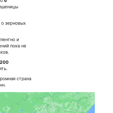
о 
о 
пшеницы 
 о зерновых 
лентно и 
ний пока не 
ков.
200 
ить.
10 строчку в списке стран-экспортеров этой пшеницы занимает огромная страна 
нн.