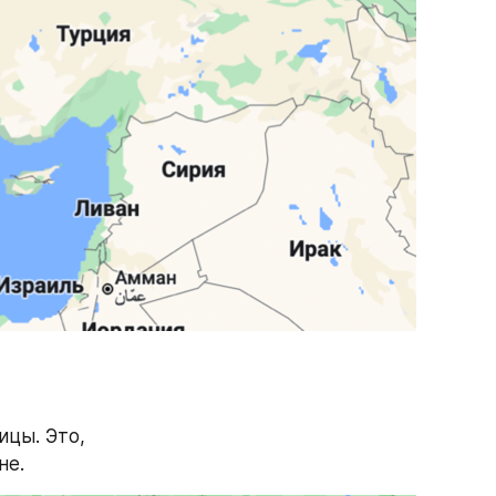
цы. Это, 
не.