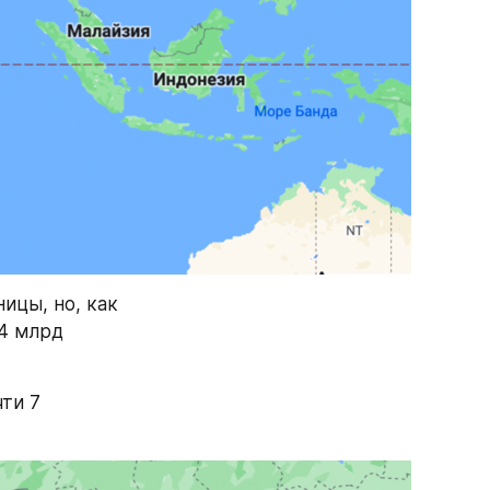
ицы, но, как 
4 млрд 
ти 7 