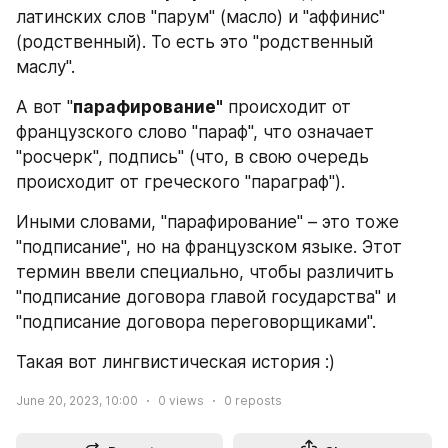
латинских слов "парум" (масло) и "аффинис" 
(родственный). То есть это "родственный 
маслу".
А вот "
парафирование"
 происходит от 
французского слово "параф", что означает 
"росчерк", подпись" (что, в свою очередь 
происходит от греческого "параграф").
Иными словами, "парафирование" – это тоже 
"подписание", но на французском языке. Этот 
термин ввели специально, чтобы различить 
"подписание договора главой государства" и 
"подписание договора переговорщиками".
Такая вот лингвистическая история :)
June 20, 2023, 10:00
0
views
0
reposts