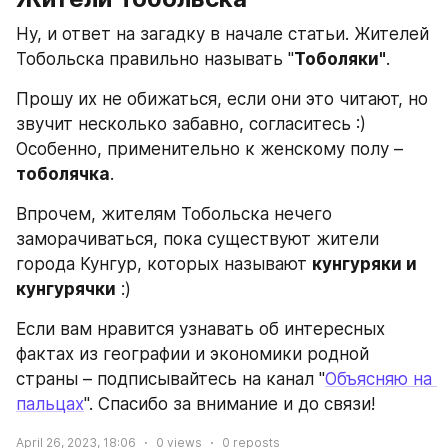
Ну, и ответ на загадку в начале статьи. Жителей 
Тобольска правильно называть "
Тоболяки"
.
Прошу их не обижаться, если они это читают, но 
звучит несколько забавно, согласитесь :) 
Особенно, применительно к женскому полу – 
тоболячка
.
Впрочем, жителям Тобольска нечего 
заморачиваться, пока существуют жители 
города Кунгур, которых называют 
кунгуряки и 
кунгурячки
 :)
Если вам нравится узнавать об интересных 
фактах из географии и экономики родной 
страны – подписывайтесь на канал "
Объясняю на 
пальцах
". Спасибо за внимание и до связи!
April 26, 2023, 18:06
0
views
0
reposts