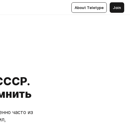
About Teletype
Join
СССР.
омнить
нно часто из 
л, 