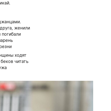
икай.
жанцами. 
друга, женили 
 погибали 
арень 
 резни
нщины ходят 
беков читать 
жа 