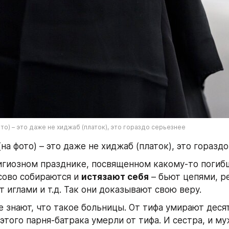
ото) – это даже не хиджаб (платок), это гораздо серьезнее
(на фото) – это даже не хиджаб (платок), это горазд
игиозном празднике, посвященном какому-то погибш
ово собираются и 
истязают себя
 – бьют цепями, р
 иглами и т.д. Так они доказывают свою веру.
е знают, что такое больницы. От тифа умирают десят
этого парня-батрака умерли от тифа. И сестра, и му