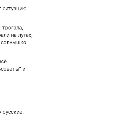
т ситуацию 
трогала, 
ли на лугах, 
 солнышко 
сё 
советы" и 
 русские, 