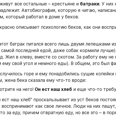
 живут все остальные – крестьяне и 
батраки
. У них
адлежит. Автобиография, которую я читаю, написана
м, который работал в доме у беков.
екрасно описывает психологию беков, как они воспр
этот батрак питался всего лишь двумя лепешками из 
 самой последней едой, даже собак кормили лучше). 
.д. Жил в хлеву, вместе со скотом. За работу ему не 
 ему свой угол и немного еды). В общем, это был ф
 случилось горе и ему понадобились сущие копейки н
, жена бека сказала ему что-то вроде:
отрите на него! 
Он ест наш хлеб
 и еще что-то требу
н ест наш хлеб" проскальзывает из уст беков постоян
 воспринимают как свое личное. Люди на них пашут,
о за еду, причем отвратную еду, но все это – в пор