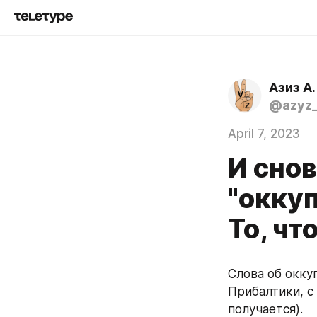
Азиз А.
@azyz_
April 7, 2023
И снов
"окку
То, ч
Слова об окку
Прибалтики, с 
получается).