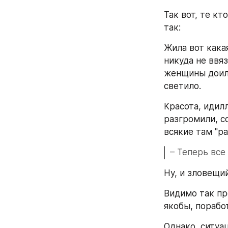
Так вот, те кт
так:
Жила вот кака
никуда не ввя
женщины доили
светило.
Красота, идилл
разгромили, с
всякие там "р
– Теперь все
Ну, и зловещи
Видимо так пре
якобы, порабо
Однако, ситуац