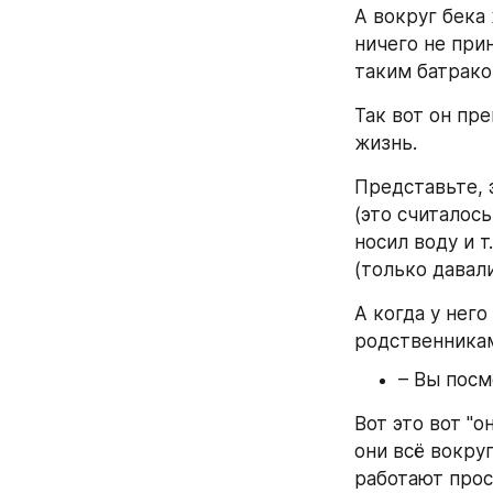
А вокруг бека
ничего не прин
таким батрако
Так вот он пр
жизнь.
Представьте, 
(это считалось
носил воду и т
(только давали
А когда у него
родственникам
– Вы посм
Вот это вот "о
они всё вокруг
работают прост