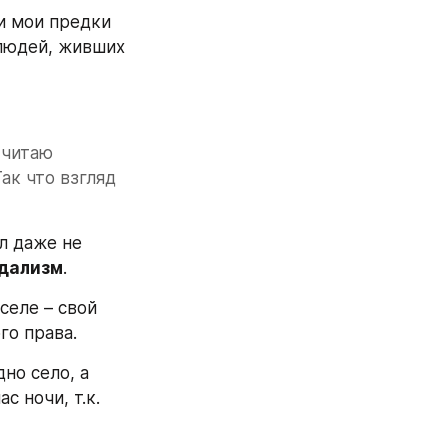
 мои предки 
людей, живших 
читаю 
к что взгляд 
л даже не 
дализм
.
селе – свой 
го права.
о село, а 
 ночи, т.к. 