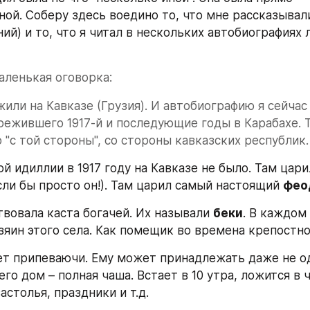
ой. Соберу здесь воедино то, что мне рассказывали
ий) и то, что я читал в нескольких автобиографиях 
аленькая оговорка:
или на Кавказе (Грузия). И автобиографию я сейчас 
режившего 1917-й и последующие годы в Карабахе. Та
 "с той стороны", со стороны кавказских республик.
ой идиллии в 1917 году на Кавказе не было. Там цари
сли бы просто он!). Там царил самый настоящий 
фео
твовала каста богачей. Их называли 
беки
. В каждом 
озяин этого села. Как помещик во времена крепостно
ет припеваючи. Ему может принадлежать даже не одн
его дом – полная чаша. Встает в 10 утра, ложится в час
столья, праздники и т.д.