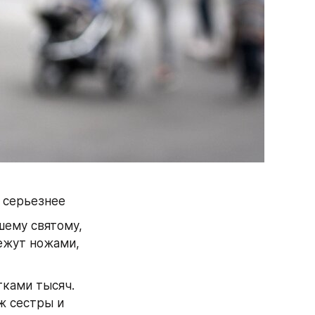
о серьезнее
ему святому, 
ежут ножами, 
ками тысяч. 
ж сестры и 