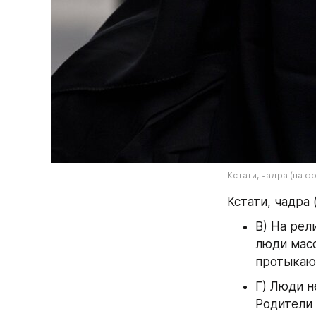
Кстати, чадра (на ф
Кстати, чадра 
В) На рел
люди масс
протыкают
Г) Люди н
Родители 