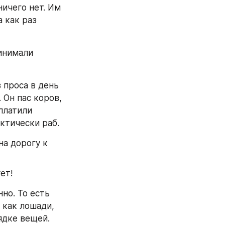
 ничего нет. Им 
 как раз 
инимали 
проса в день 
Он пас коров, 
платили 
актически раб.
а дорогу к 
ет!
но. То есть 
 как лошади, 
ядке вещей. 