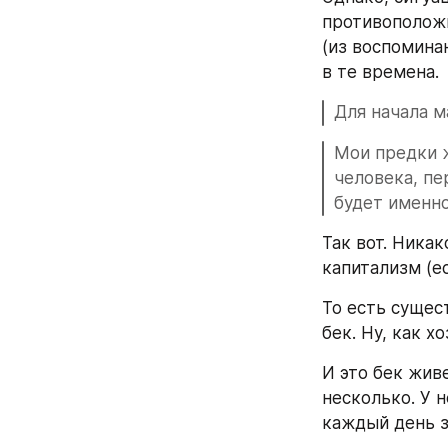
противоположн
(из воспоминан
в те времена.
Для начала м
Мои предки ж
человека, пе
будет именно
Так вот. Никак
капитализм (е
То есть сущес
бек. Ну, как х
И это бек жив
несколько. У н
каждый день за