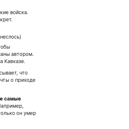
кие войска. 
крет.
онеслось)
тобы 
аны автором. 
а Кавказе.
ывает, что 
чты о приходе 
же самые 
апример, 
олько он умер 