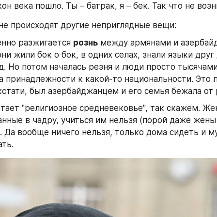
он века пошло. Ты – батрак, я – бек. Так что не возн
не происходят другие неприглядные вещи:
нно разжигается 
рознь
 между армянами и азербайд
они жили бок о бок, в одних селах, знали языки друг 
.д. Но потом началась резня и люди просто тысячами
а принадлежности к какой-то национальности. Это п
 кстати, был азербайджанцем и его семья бежала от
тает "религиозное средневековье", так скажем. Же
анные в чадру, учиться им нельзя (порой даже жены 
. Да вообще ничего нельзя, только дома сидеть и му
ть.