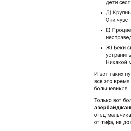
дети сест
Д) Крупны
Они чувст
Е) Процве
несправед
Ж) Беки с
устранить
Никакой м
И вот таких п
все это время
большевиков, 
Только вот бо
азербайджан
отец мальчика
от тифа, не д