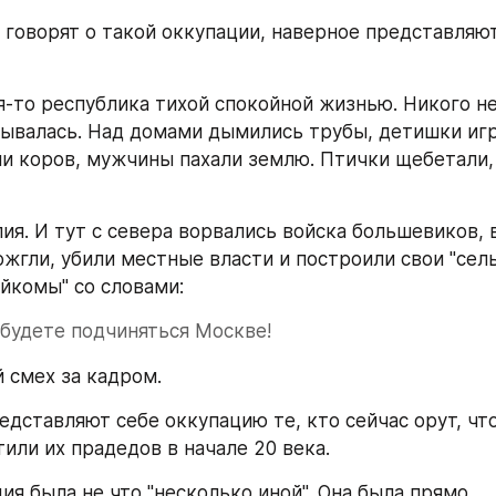
о говорят о такой оккупации, наверное представляю
я-то республика тихой спокойной жизнью. Никого не 
зывалась. Над домами дымились трубы, детишки игра
 коров, мужчины пахали землю. Птички щебетали,
ия. И тут с севера ворвались войска большевиков, в
ожгли, убили местные власти и построили свои "сель
айкомы" со словами:
 будете подчиняться Москве!
й смех за кадром.
дставляют себе оккупацию те, кто сейчас орут, что
тили их прадедов в начале 20 века.
ия была не что "несколько иной". Она была прямо 