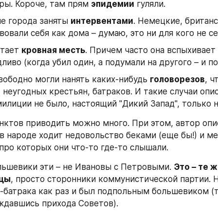
ры. Короче, там прям 
эпидемии
 гуляли.
е города заняты 
интервентами
. Немецкие, британс
вовали себя как дома – думаю, это ни для кого не се
тает 
кровная месть
. Причем часто она вспыхивает 
ливо (когда убил один, а подумали на другого – и п
вободно могли нанять каких-нибудь 
головорезов
, ч
 неугодных крестьян, батраков. И такие случаи опис
илиции не было, настоящий "Дикий Запад", только н
унктов приводить можно много. При этом, автор опис
 в народе ходит недовольство беками (еще бы!) и ме
про которых они что-то где-то слышали.
льшевики эти – не Ивановы с Петровыми. 
Это – те 
цы
, просто сторонники коммунистической партии. Н
-батрака как раз и был подпольным большевиком (т
ождавшись прихода Советов).