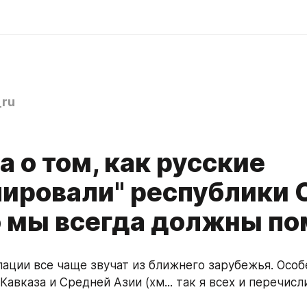
ru
а о том, как русские
пировали" республики 
то мы всегда должны п
пации все чаще звучат из ближнего зарубежья. Особе
Кавказа и Средней Азии (хм... так я всех и перечисли