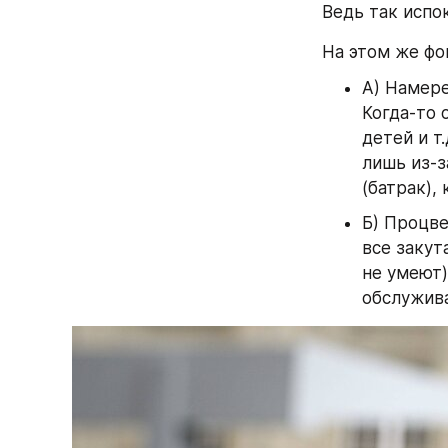
Ведь так испок
На этом же фо
А) Намере
Когда-то 
детей и т
лишь из-з
(батрак),
Б) Процве
все закут
не умеют)
обслужива