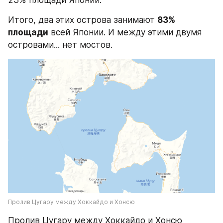
Итого, два этих острова занимают 
83% 
площади
 всей Японии. И между этими двумя 
островами... нет мостов.
Пролив Цугару между Хоккайдо и Хонсю
Пролив Цугару между Хоккайдо и Хонсю