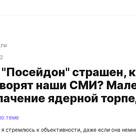
ru
22
 "Посейдон" страшен, к
оворят наши СМИ? Мал
лачение ядерной торп
по теме
о я стремлюсь к объективности, даже если она немно