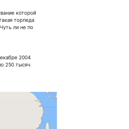
вание которой 
такая торпеда 
уть ли не по 
екабре 2004 
о 250 тысяч 