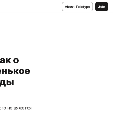
About Teletype
Join
ак о
енькое
еды
го не вяжется 