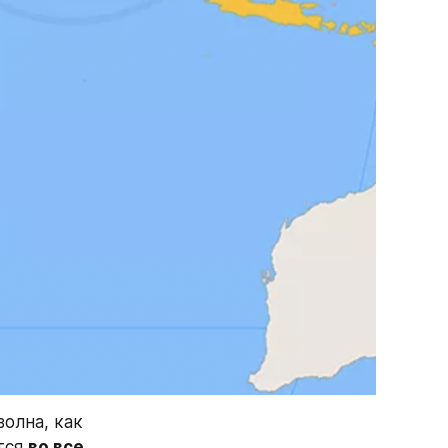
олна, как 
тся 
во все 