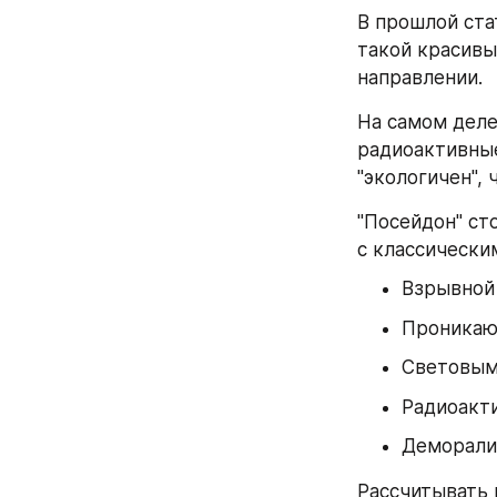
В прошлой ста
такой красивы
направлении.
На самом деле,
радиоактивные
"экологичен", 
"Посейдон" ст
с классическ
Взрывной
Проникаю
Световым
Радиоакт
Деморали
Рассчитывать 