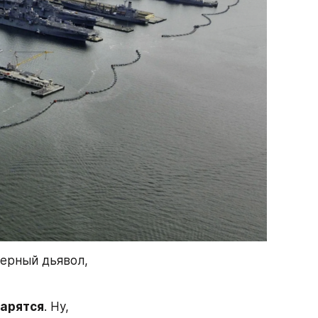
ерный дьявол, 
парятся
. Ну, 