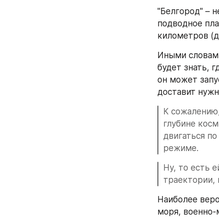
"Белгород" – 
подводное пла
километров (д
Иными словами
будет знать, г
он может запус
доставит нужн
К сожалению,
глубине косм
двигаться по
режиме.
Ну, то есть 
траектории, 
Наиболее веро
моря, военно-