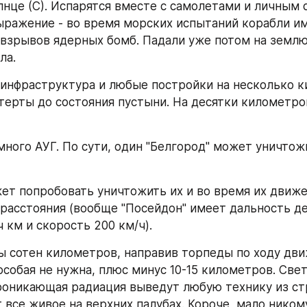
лнце (С). Испарятся вместе с самолетами и личным с
 взрывов ядерных бомб. Падали уже потом на землю 
ла.
 инфраструктура и любые постройки на несколько к
стерты до состояния пустыни. На десятки километров
много АУГ. По сути, один "Белгород" может уничтожи
жет попробовать уничтожить их и во время их движен
 расстояния (вообще "Посейдон" имеет дальность де
 км и скорость 200 км/ч).
ы сотен километров, направив торпеды по ходу движ
особая не нужна, плюс минус 10-15 километров. Свет
роникающая радиация выведут любую технику из стр
 все живое на верхних палубах. Короче, мало никому