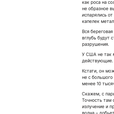
как роса на со
испарялись
 от
капелек метал
Вся береговая
вглубь будут 
разрушения.
У США не так 
действующие.
Кстати, он мо
не с большого
менее 10 тысяч
Скажем, с пар
Точность там 
излучение и п
волна – добьет