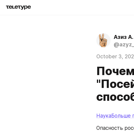
Азиз А.
@azyz_
October 3, 20
Почем
"Посей
спосо
НаукаБольше 
Опасность рос