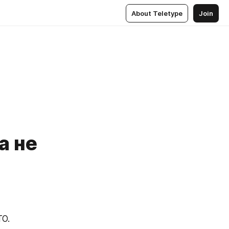
About Teletype
Join
а не
О.