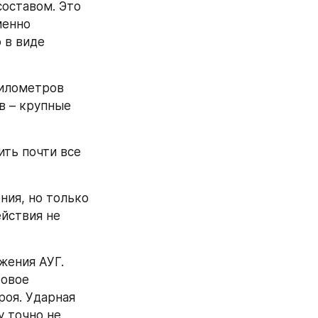
оставом. Это 
не образное выражение - во время морских испытаний корабли именно 
в виде 
илометров 
 – крупные 
ть почти все 
ия, но только 
йствия не 
ения АУГ. 
овое 
оя. Ударная 
 точно не 