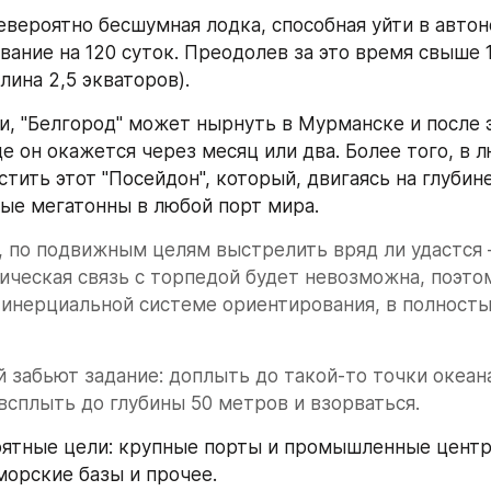
невероятно бесшумная лодка, способная уйти в автон
вание на 120 суток. Преодолев за это время свыше 1
лина 2,5 экваторов).
, "Белгород" может нырнуть в Мурманске и после э
де он окажется через месяц или два. Более того, в 
тить этот "Посейдон", который, двигаясь на глубине
ые мегатонны в любой порт мира.
 по подвижным целям выстрелить вряд ли удастся –
ическая связь с торпедой будет невозможна, поэтом
 инерциальной системе ориентирования, в полност
ей забьют задание: доплыть до такой-то точки океана
всплыть до глубины 50 метров и взорваться.
ятные цели: крупные порты и промышленные центры
морские базы и прочее.