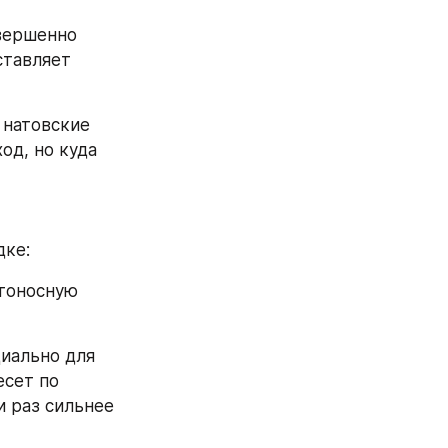
вершенно 
тавляет 
 натовские 
д, но куда 
дке:
тоносную 
иально для 
сет по 
 раз сильнее 