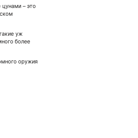
цунами – это 
ском 
такие уж 
ного более 
омного оружия 