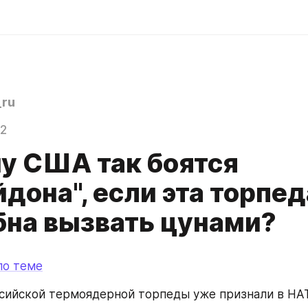
ru
22
у США так боятся
дона", если эта торпед
бна вызвать цунами?
по теме
сийской термоядерной торпеды уже признали в НАТ