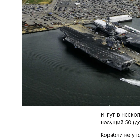
И тут в неско
несущий 50 (д
Корабли не уто