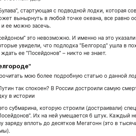
Булава", стартующая с подводной лодки, которая со
жет вынырнуть в любой точке океана, все равно ос
 и ее можно засечь.
сейдоном" это невозможно. И именно на это указали
торые увидели, что подлодка "Белгород" ушла в похо
 ждать ее "Посейдонов" – никто не знает.
Белгороде"
очитать мою более подробную статью о данной ло
Путин так спокоен? В России достроили самую смер
ку в истории
 это субмарина, которую строили (достраивали) спец
Посейдонов". Их на ней умещается 6 штук. Каждый не
 заряду вплоть до десятков Мегатонн (это в тысячи
мы).