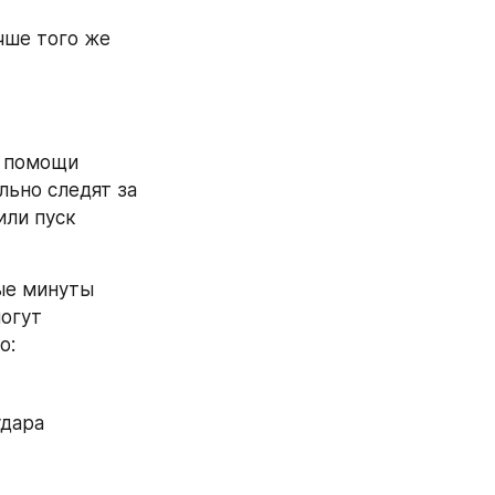
чше того же 
 помощи 
ьно следят за 
ли пуск 
ые минуты 
огут 
о:
дара 