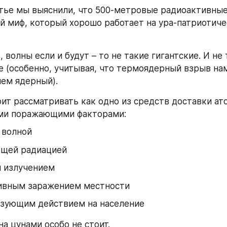
тье мы выяснили, что 500-метровые радиоактивные 
й миф, который хорошо работает на ура-патриотиче
 волны если и будут – то не такие гигантские. И не 
 (особенно, учитывая, что термоядерный взрыв нам
чем ядерный).
оит рассматривать как одно из средств доставки ат
ими поражающими факторами:
 волной
щей радиацией
 излучением
ивным заражением местности
зующим действием на население
на цунами особо не стоит.