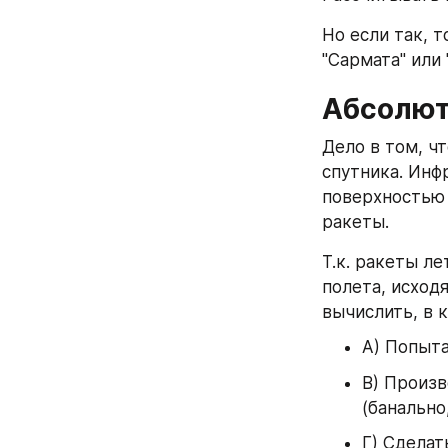
Но если так, т
"Сармата" или 
Абсолют
Дело в том, ч
спутника. Инф
поверхностью 
ракеты.
Т.к. ракеты л
полета, исходя
вычислить, в 
А) Попыта
В) Произв
(банально
Г) Сделат