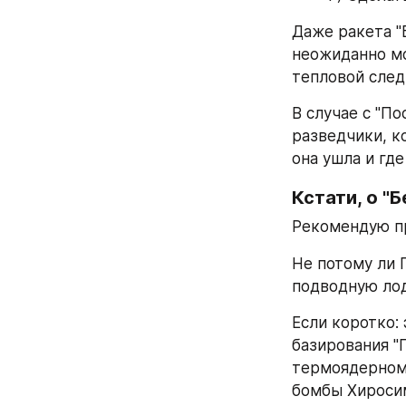
Даже ракета "
неожиданно мо
тепловой след
В случае с "По
разведчики, ко
она ушла и где
Кстати, о "
Рекомендую пр
Не потому ли 
подводную лод
Если коротко:
базирования "
термоядерному
бомбы Хироси