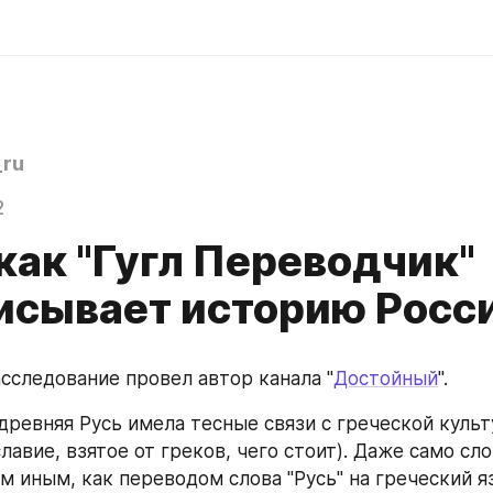
ru
2
как "Гугл Переводчик"
исывает историю Росс
сследование провел автор канала "
Достойный
".
древняя Русь имела тесные связи с греческой культ
авие, взятое от греков, чего стоит). Даже само слов
ем иным, как переводом слова "Русь" на греческий я