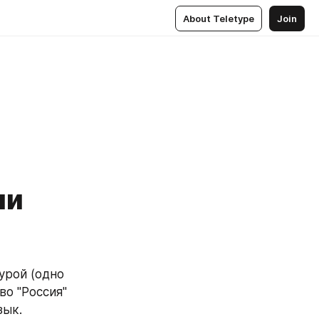
About Teletype
Join
ии
урой (одно 
о "Россия" 
зык.