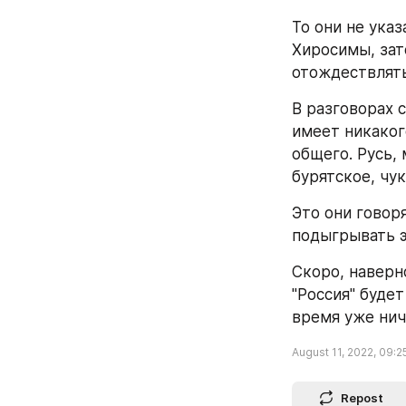
То они не ука
Хиросимы, зат
отождествлять 
В разговорах 
имеет никакого
общего. Русь, 
бурятское, чук
Это они говоря
подыгрывать э
Скоро, наверн
"Россия" будет
время уже нич
August 11, 2022, 09:2
Repost