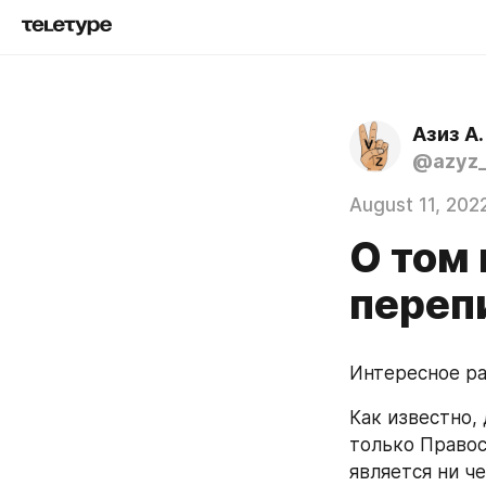
Азиз А.
@azyz_
August 11, 202
О том 
переп
Интересное ра
Как известно, 
только Правосл
является ни ч