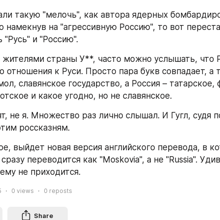
зали такую "мелочь", как автора ядерных бомбардиро
о намекнув на "агрессивную Россию", то вот переста
"Русь" и "Россию".
с жителями страны У**, часто можно услышать, что Р
 отношения к Руси. Просто пара букв совпадает, а т
мол, славянское государство, а Россия – татарское, 
отское и какое угодно, но не славянское.
т, не я. Множество раз лично слышал. И Гугл, судя по
тим россказням.
ое, выйдет новая версия английского перевода, в ко
 сразу переводится как "Moskovia", а не "Russia". Уди
ему не приходится.
5
0
views
0
reposts
Share