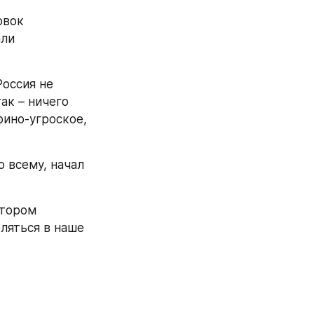
вок 
ли 
оссия не 
ак – ничего 
фино-угроское, 
 всему, начал 
тором 
вляться в наше 