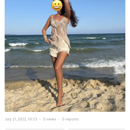
July 21, 2022, 10:23
0
views
0
reposts