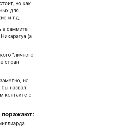
тоит, но как 
ных для 
е и т.д.
 в саммите 
Никарагуа (а 
кого "личного 
е стран 
 заметно, но 
бы назвал 
 контакте с 
о поражают:
 миллиарда 