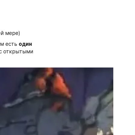
ей мере)
м есть 
один 
 с открытыми 