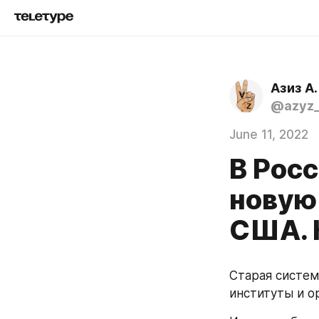
Азиз А.
@azyz_
June 11, 2022
В Рос
новую
США. 
Старая систем
институты и о