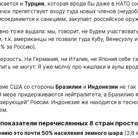
сается и 
Турции
, которая вроде бы даже в НАТО сос
ачок препятствует входу туда новых членов (неудоб
исоединяется к санкциям, закупает российское оружи
вно тоже выдала: мы, говорит, не будем участвовать
 т.к. американцы не позвали туда Кубу, Венесуэлу и 
% за Россию).
рзость. Ни Германия, ни Италия, ни Япония себе та
лить не могут. Я уже молчу про кишлаки и аулы врод
вие США со стороны 
Бразилии
 и 
Индонезии
 не так
й мере придерживаются нейтралитета, а Бразилию я 
зирующей" России. Индонезия же находится в тесном
ем.
показатели перечисленных 8 стран прост
ению это почти 50% населения земного шара
 (3,8