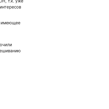
, т.к. уже 
интересов 
, имеющее 
ючили 
вешиванию 