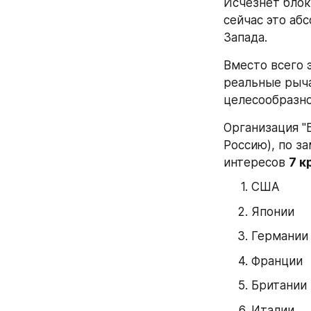
Исчезнет блок
сейчас это аб
Запада.
Вместо всего 
реальные рыча
целесообразно
Организация "
Россию), по з
интересов 
7 к
США
Японии
Германии
Франции
Британии
Италии