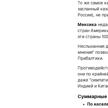
То же самое ка
засланный каз
России), не пр
Мексика
 неда
стран Америки,
эти страны 100
Неслыханная де
мнения" позво
Прибалтики.
Противодейст
они по крайне
даже "симпати
Индией и Кита
Суммарные 
По насел