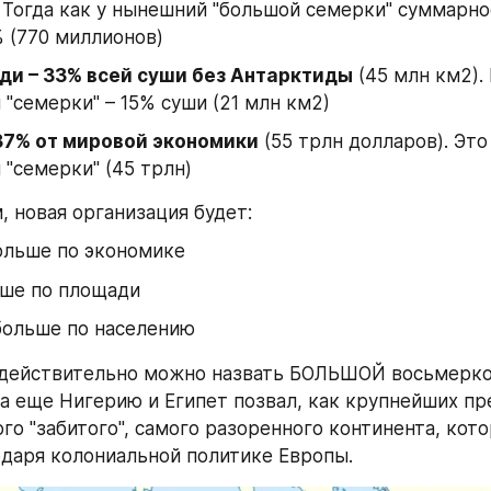
 Тогда как у нынешний "большой семерки" суммарное
 (770 миллионов)
ди – 33% всей суши без Антарктиды
 (45 млн км2).
"семерки" – 15% суши (21 млн км2)
 37% от мировой экономики
 (55 трлн долларов). Это
"семерки" (45 трлн)
, новая организация будет:
ольше по экономике
ьше по площади
больше по населению
 действительно можно назвать БОЛЬШОЙ восьмеркой
ого "забитого", самого разоренного континента, кото
даря колониальной политике Европы.