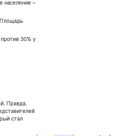
 население – 
 Площадь 
 против 30% у 
. Правда, 
лично я бы туда еще Нигерию и Египет позвал, как крупнейших представителей 
рый стал 