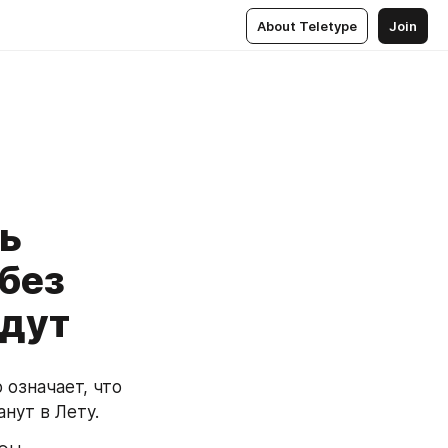
About Teletype
Join
ь
без
йдут
означает, что 
нут в Лету.