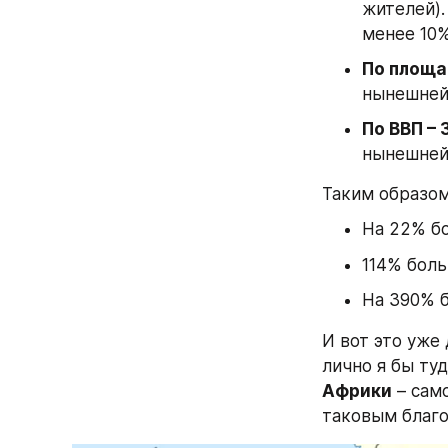
жителей).
менее 10%
По площа
нынешней 
По ВВП –
нынешней 
Таким образом
На 22% б
114% бол
На 390% 
И вот это уже
Африки
 – сам
таковым благо