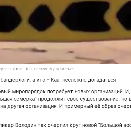
ерлоги, а кто – Каа, несложно догадаться
 бандерлоги, а кто – Каа, несложно догадаться
овый миропорядок потребует новых организаций. И,
ьшая семерка" продолжит свое существование, но в
ана другая организация. И примерный её образ очерт
спикер Володин так очертил круг новой "Большой во