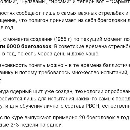
олями", "Булавами", "Ярсами" и теперь вот – "Сарма
востях сообщают лишь о самых важных стрельбах и 
щение, что полигон принимает на себя боеголовки л
в год.
 с момента создания (1955 г) по текущий момент по
ти 6000 боеголовок
. В советские времена стрельб
 в год, то есть через день и даже чаще.
нсивность понять можно – в те времена баллистич
винку и потому требовалось множество испытаний, 
.
огда ядерный щит уже создан, технологии опробован
ребуются лишь для испытания каких-то самых перед
у, и для обучения личного состава РВСН, естественн
с по Куре выпускают примерно 20 боеголовок в год. 
ые 2-3 недели по одной.