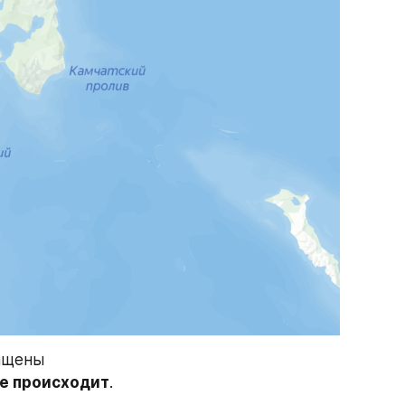
ащены 
не происходит
.