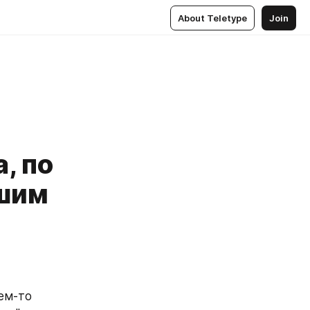
About Teletype
Join
, по
йшим
ем-то 