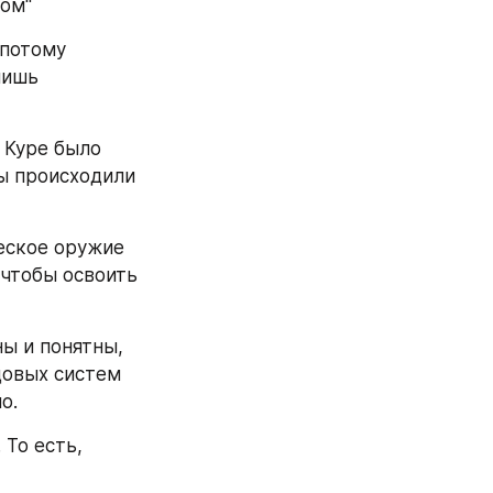
том"
потому 
ишь 
 Куре было 
ы происходили 
еское оружие 
чтобы освоить 
ы и понятны, 
овых систем 
о.
То есть, 