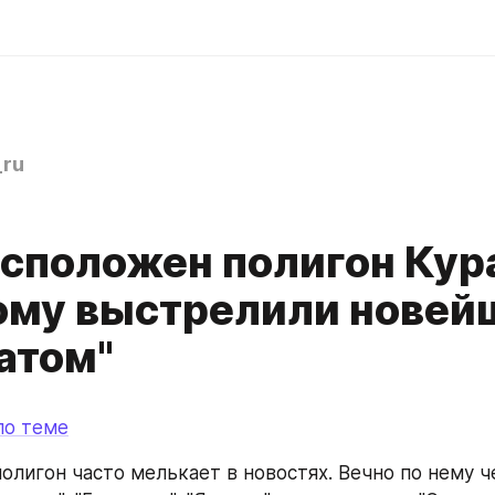
ru
сположен полигон Кура
ому выстрелили нове
атом"
по теме
олигон часто мелькает в новостях. Вечно по нему ч