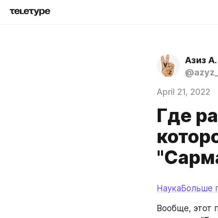
Азиз А.
@azyz_
April 21, 2022
Где ра
котор
"Сарм
НаукаБольше 
Вообще, этот п