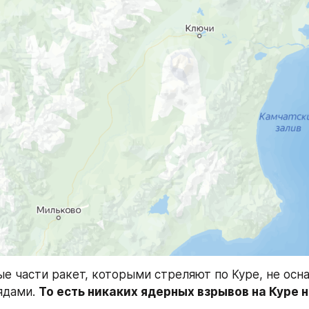
ые части ракет, которыми стреляют по Куре, не осн
дами. 
То есть никаких ядерных взрывов на Куре 