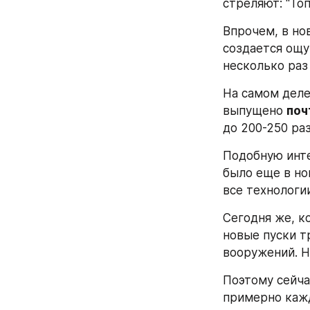
стреляют: "Топ
Впрочем, в но
создается ощу
несколько раз 
На самом деле,
выпущено 
поч
до 200-250 раз
Подобную инте
было еще в но
все технологии
Сегодня же, к
новые пуски т
вооружений. Н
Поэтому сейча
примерно кажд