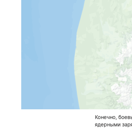
Конечно, боев
ядерными заря