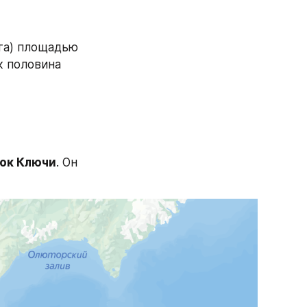
Это просто огромный участок безлюдной местности (тайга и болота) площадью 
к половина 
ок Ключи
. Он 