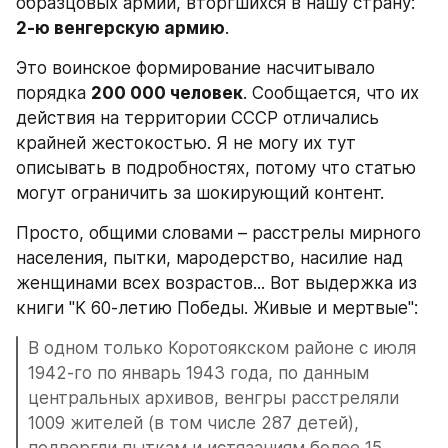
образцовых армий, вторгшихся в нашу страну: 
2-ю венгерскую армию
.
Это воинское формирование насчитывало 
порядка 
200 000 человек
. Сообщается, что их 
действия на территории СССР отличались 
крайней жестокостью. Я не могу их тут 
описывать в подробностях, потому что статью 
могут ограничить за шокирующий контент.
Просто, общими словами – расстрелы мирного 
населения, пытки, мародерство, насилие над 
женщинами всех возрастов... Вот выдержка из 
книги "К 60-летию Победы. Живые и мертвые":
В одном только Коротоякском районе с июля 
1942-го по январь 1943 года, по данным 
центральных архивов, венгры расстреляли 
1009 жителей (в том числе 287 детей), 
подвергли пыткам и истязаниям более 15 