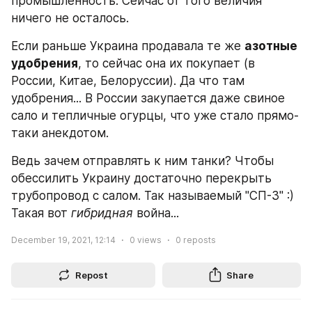
промышленность. Сейчас от того величия 
ничего не осталось.
Если раньше Украина продавала те же 
азотные 
удобрения
, то сейчас она их покупает (в 
России, Китае, Белоруссии). Да что там 
удобрения... В России закупается даже свиное 
сало и тепличные огурцы, что уже стало прямо-
таки анекдотом.
Ведь зачем отправлять к ним танки? Чтобы 
обессилить Украину достаточно перекрыть 
трубопровод с салом. Так называемый "СП-3" :) 
Такая вот 
гибридная
 война...
December 19, 2021, 12:14
0
views
0
reposts
Repost
Share