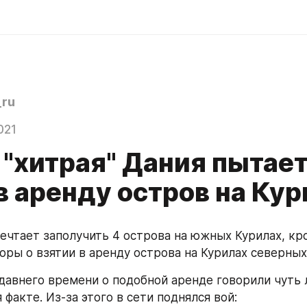
ru
021
 "хитрая" Дания пытае
в аренду остров на Ку
ечтает заполучить 4 острова на южных Курилах, кр
оры о взятии в аренду острова на Курилах северных
давнего времени о подобной аренде говорили чуть ли
факте. Из-за этого в сети поднялся вой: