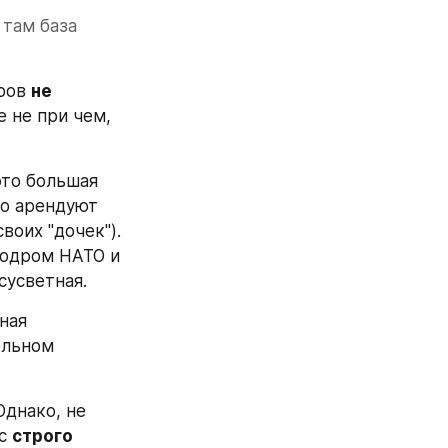
там база 
ров 
не 
 не при чем, 
это большая 
о арендуют 
оих "дочек"). 
родром НАТО и 
сусветная.
ая 
льном 
днако, не 
с 
строго 