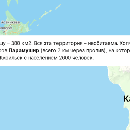
 – 388 км2. Вся эта территория – необитаема. Хотя
ров 
Парамушир
 (всего 3 км через пролив), на котор
Курильск с населением 2600 человек.