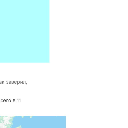
к заверил, 
го в 11 