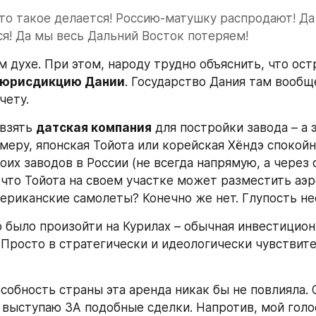
это такое делается! Россию-матушку распродают! Да 
я! Да мы весь Дальний Восток потеряем!
ом духе. При этом, народу трудно объяснить, что ост
 юрисдикцию Дании
. Государство Дания там вообще
чету.
взять 
датская компания
 для постройки завода – а 
имеру, японская Тойота или корейская Хёндэ спокойн
оих заводов в России (не всегда напрямую, а через св
, что Тойота на своем участке может разместить аэ
ериканские самолеты? Конечно же нет. Глупость не
о было произойти на Курилах – обычная инвестиционн
 Просто в стратегически и идеологически чувствите
собность страны эта аренда никак бы не повлияла. О
я выступаю ЗА подобные сделки. Напротив, мой голо