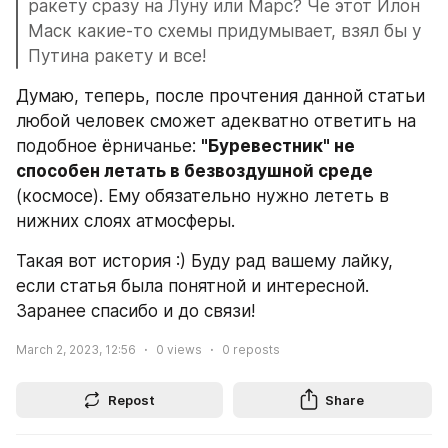
ракету сразу на Луну или Марс? Че этот Илон 
Маск какие-то схемы придумывает, взял бы у 
Путина ракету и все!
Думаю, теперь, после прочтения данной статьи 
любой человек сможет адекватно ответить на 
подобное ёрничанье: 
"Буревестник" не 
способен летать в безвоздушной среде
(космосе). Ему обязательно нужно лететь в 
нижних слоях атмосферы.
Такая вот история :) Буду рад вашему лайку, 
если статья была понятной и интересной. 
Заранее спасибо и до связи!
March 2, 2023, 12:56
0
views
0
reposts
Repost
Share