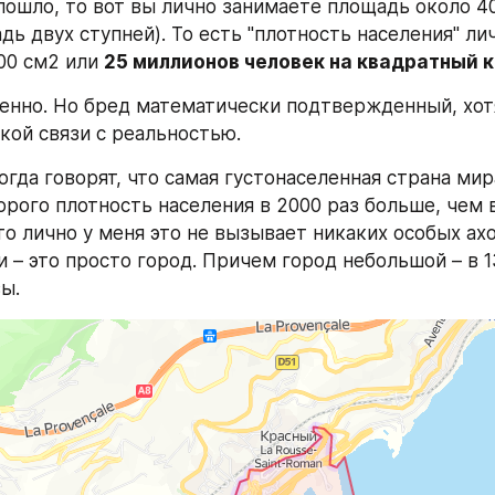
пошло, то вот вы лично занимаете площадь около 40
ь двух ступней). То есть "плотность населения" лич
00 см2 или 
25 миллионов человек на квадратный 
енно. Но бред математически подтвержденный, хотя
ой связи с реальностью.
торого плотность населения в 2000 раз больше, чем в
то лично у меня это не вызывает никаких особых ахов
 – это просто город. Причем город небольшой – в 13
ы.