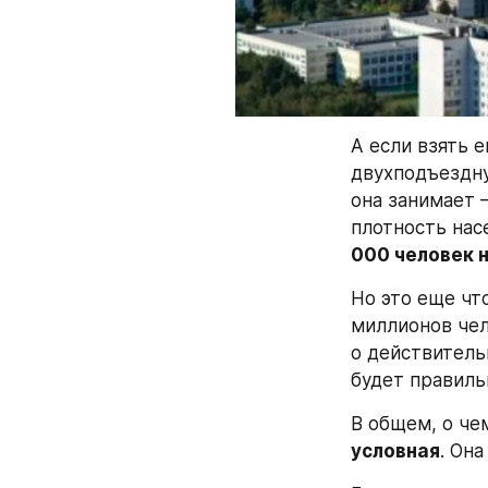
А если взять 
двухподъездну
она занимает –
плотность нас
000 человек 
Но это еще что
миллионов чел
о действитель
будет правиль
В общем, о чем
условная
. Он