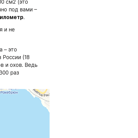
0 см2 (это 
но под вами – 
километр
.
 и не 
Вот поэтому, когда говорят, что самая густонаселенная страна мира – это 
 России (18 
 и охов. Ведь 
00 раз 