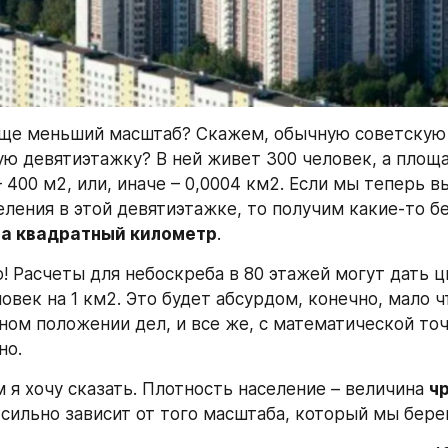
еще меньший масштаб? Скажем, обычную советскую 
ю девятиэтажку? В ней живет 300 человек, а площа
 400 м2, или, иначе – 0,0004 км2. Если мы теперь в
еления в этой девятиэтажке, то получим какие-то б
на квадратный километр
.
! Расчеты для небоскреба в 80 этажей могут дать ци
овек на 1 км2. Это будет абсурдом, конечно, мало ч
ном положении дел, и все же, с математической точ
но.
 я хочу сказать. Плотность население – величина 
ч
а сильно зависит от того масштаба, который мы бере