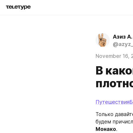
Азиз А.
@azyz_
November 16, 
В как
плотн
ПутешествияБ
Только давайте
будем причисл
Монако
.