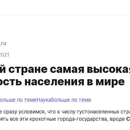
ru
2021
ой стране самая высока
ость населения в мире
ольше по теме
НаукаБольше по теме
 сразу условимся, что к числу густонаселенных стр
ять все эти крохотные города-государства, вроде 
С