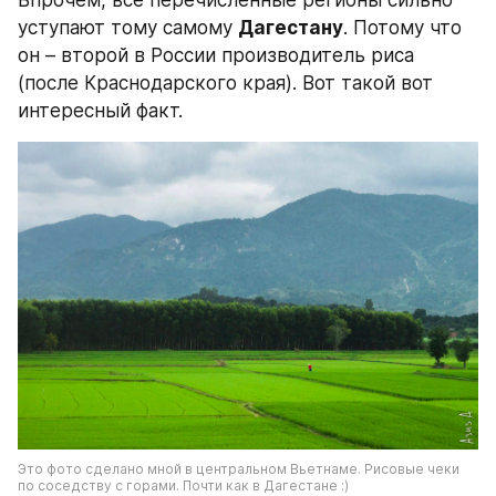
Впрочем, все перечисленные регионы сильно 
уступают тому самому 
Дагестану
. Потому что 
он – второй в России производитель риса 
(после Краснодарского края). Вот такой вот 
интересный факт.
Это фото сделано мной в центральном Вьетнаме. Рисовые чеки 
по соседству с горами. Почти как в Дагестане :)