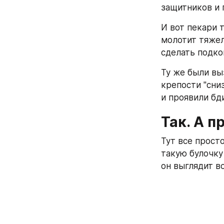
защитников и 
И вот пекари т
молотит тяжел
сделать подко
Ту же были вы
крепости "сниз
и проявили бд
Так. А п
Тут все просто
такую булочку
он выглядит во