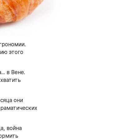
трономии. 
ию этого 
. в Вене. 
хватить 
сяца они 
драматических 
, война 
ормить 