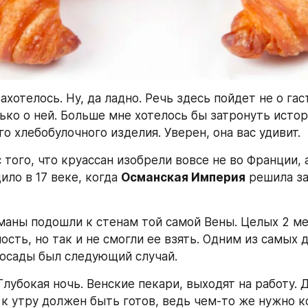
ахотелось. Ну, да ладно. Речь здесь пойдет не о гас
лько о ней. Больше мне хотелось бы затронуть истор
о хлебобулочного изделия. Уверен, она вас удивит.
 того, что круассан изобрели вовсе не во Франции, а..
ло в 17 веке, когда 
Османская Империя
 решила за
сманы подошли к стенам той самой Вены. Целых 2 ме
ость, но так и не смогли ее взять. Одним из самых 
осады был следующий случай.
лубокая ночь. Венские пекари, выходят на работу. Да
б к утру должен быть готов, ведь чем-то же нужно к