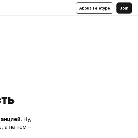
About Teletype
Join
сть
анцией
. Ну, 
 а на нём – 