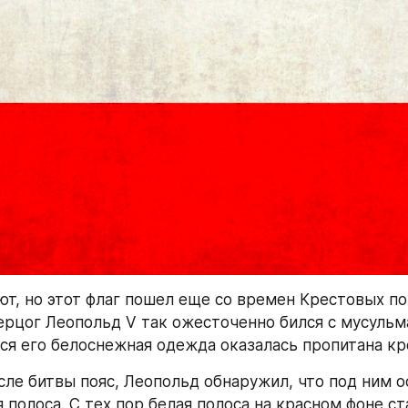
ют, но этот флаг пошел еще со времен Крестовых пох
ерцог Леопольд V так ожесточенно бился с мусульм
вся его белоснежная одежда оказалась пропитана кр
сле битвы пояс, Леопольд обнаружил, что под ним ос
 полоса. С тех пор белая полоса на красном фоне ст