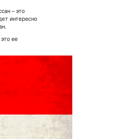
ан – это 
дет интересно 
ан.
Кстати, у Австрии есть и еще один "обидный" для Ислама символ – это ее 