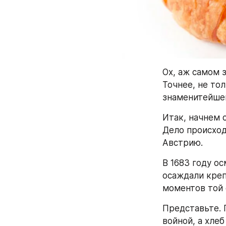
Ох, аж самом з
Точнее, не то
знаменитейшег
Итак, начнем с
Дело происходи
Австрию.
В 1683 году о
осаждали креп
моментов той 
Представьте. Г
войной, а хле