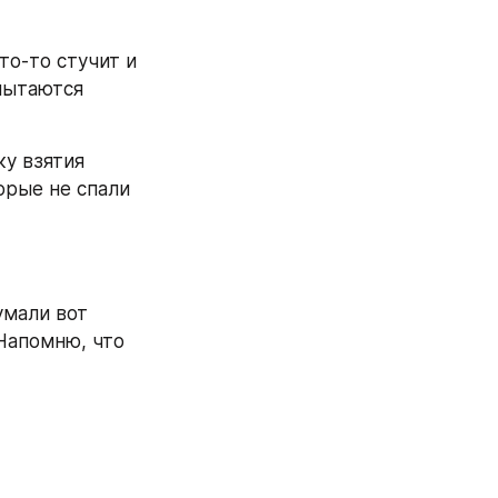
то-то стучит и 
ытаются 
у взятия 
орые не спали 
мали вот 
 Напомню, что 