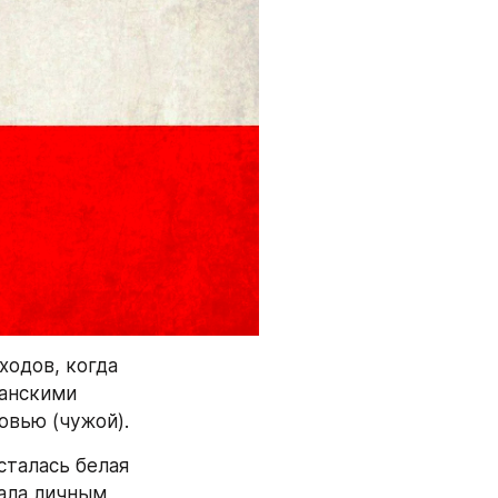
одов, когда 
анскими 
овью (чужой).
талась белая 
ала личным 