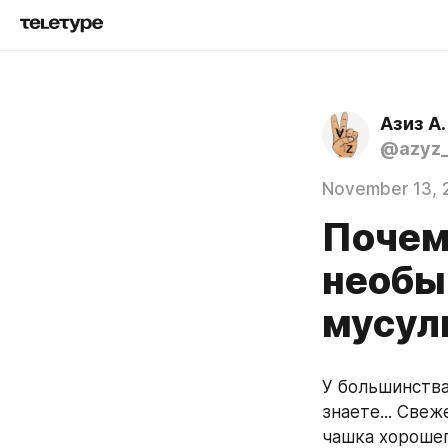
Азиз А.
@azyz_
November 13, 
Почем
необы
мусул
У большинства
знаете... Свеж
чашка хорошег