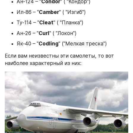
Ан-124 – "
Condor
" ( "Кондор")
Ил-86 – "
Camber
" ( "Изгиб")
Ту-114 – "
Cleat
" ( "Планка")
Ан-26 – "
Curl
" ( "Локон")
Як-40 – "
Codling
" ("Мелкая треска")
Если вам неизвестны эти самолеты, то вот 
наиболее характерный из них: