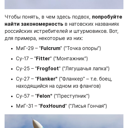
Чтобы понять, в чем здесь подвох, 
попробуйте 
найти закономерность
 в натовских названиях 
российских истребителей и штурмовиков. Вот, 
для примера, некоторые из них:
МиГ-29 – "
Fulcrum
" ("Точка опоры")
Су-17 – "
Fitter
" ("Монтажник")
Су-25 – "
Frogfoot
" ("Лягушачья лапка")
Су-27 – "
Flanker"
 ("Фланкер" – т.е. боец, 
находящийся на одном из флангов)
Су-57 – "
Felon"
 ("Преступник")
МиГ-31 – "
FoxHound
" ("Лисья Гончая")