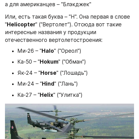
а для американцев – "Блэкджек"
Или, есть такая буква – "H". Она первая в слове 
"
Helicopter
" ("Вертолет"). Отсюда вот такие 
интересные названия у продукции 
отечественного вертолетостроения:
Ми-26 – "
Halo
" ("Ореол")
Ка-50 – "
Hokum
" ("Обман")
Як-24 – "
Horse
" ("Лошадь")
Ми-24 – "
Hind
" ("Лань")
Ка-27 – "
Helix
" ("Улитка")