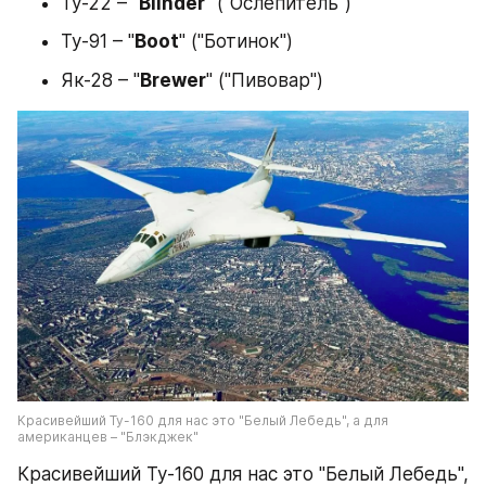
Ту-22 – "
Blinder
" ("Ослепитель")
Ту-91 – "
Boot
" ("Ботинок")
Як-28 – "
Brewer
" ("Пивовар")
Красивейший Ту-160 для нас это "Белый Лебедь", а для 
американцев – "Блэкджек"
Красивейший Ту-160 для нас это "Белый Лебедь", 