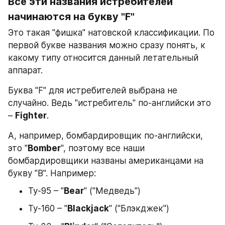
Все эти названия истребителей 
начинаются на букву "F"
Это такая "фишка" натовской классификации. По 
первой букве названия можно сразу понять, к 
какому типу относится данный летательный 
аппарат.
Буква "F" для истребителей выбрана не 
случайно. Ведь "истребитель" по-английски это 
– 
Fighter
.
А, например, бомбардировщик по-английски, 
это "
Bomber
", поэтому все наши 
бомбардировщики названы американцами на 
букву "B". Например:
Ту-95 – "
Bear
" ("Медведь")
Ту-160 – "
Blackjack
" ("Блэкджек")