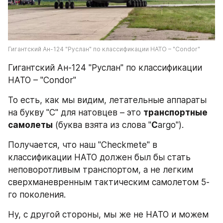
Гигантский Ан-124 "Руслан" по классификации НАТО – "Condor"
Гигантский Ан-124 "Руслан" по классификации 
НАТО – "Condor"
То есть, как мы видим, летательные аппараты 
на букву "C" для натовцев – это 
транспортные 
самолеты
 (буква взята из слова "
C
argo").
Получается, что наш "Checkmete" в 
классификации НАТО должен был бы стать 
неповоротливым транспортом, а не легким 
сверхманевренным тактическим самолетом 5-
го поколения.
Ну, с другой стороны, мы же не НАТО и можем 