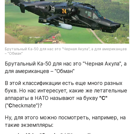
Брутальный Ка-50 для нас это "Черная Акула", а для американцев 
– "Обман"
Брутальный Ка-50 для нас это "Черная Акула", а 
для американцев – "Обман"
В этой классификации есть еще много разных 
букв. Но нас интересует, какие же летательные 
аппараты в НАТО называют на букву 
"C" 
("
C
heckmate")?
Ну, для этого можно посмотреть, например, на 
такие экземпляры: