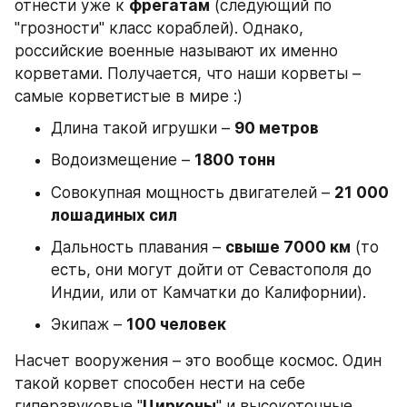
отнести уже к 
фрегатам
 (следующий по 
"грозности" класс кораблей). Однако, 
российские военные называют их именно 
корветами. Получается, что наши корветы – 
самые корветистые в мире :)
Длина такой игрушки – 
90 метров
Водоизмещение – 
1800 тонн
Совокупная мощность двигателей – 
21 000 
лошадиных сил
Дальность плавания – 
свыше 7000 км
 (то 
есть, они могут дойти от Севастополя до 
Индии, или от Камчатки до Калифорнии).
Экипаж – 
100 человек
Насчет вооружения – это вообще космос. Один 
такой корвет способен нести на себе 
гиперзвуковые "
Цирконы
" и высокоточные 