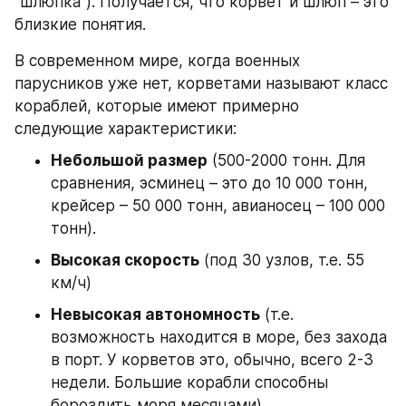
"шлюпка"). Получается, что корвет и шлюп – это 
близкие понятия.
В современном мире, когда военных 
парусников уже нет, корветами называют класс 
кораблей, которые имеют примерно 
следующие характеристики:
Небольшой размер
 (500-2000 тонн. Для 
сравнения, эсминец – это до 10 000 тонн, 
крейсер – 50 000 тонн, авианосец – 100 000 
тонн).
Высокая скорость
 (под 30 узлов, т.е. 55 
км/ч)
Невысокая автономность
 (т.е. 
возможность находится в море, без захода 
в порт. У корветов это, обычно, всего 2-3 
недели. Большие корабли способны 
бороздить моря месяцами).