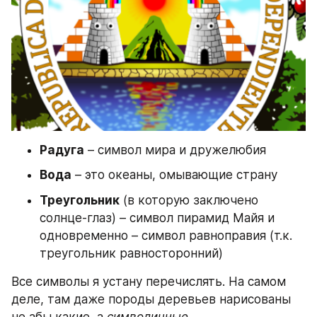
Радуга
 – символ мира и дружелюбия
Вода
 – это океаны, омывающие страну
Треугольник
 (в которую заключено 
солнце-глаз) – символ пирамид Майя и 
одновременно – символ равноправия (т.к. 
треугольник равносторонний)
Все символы я устану перечислять. На самом 
деле, там даже породы деревьев нарисованы 
не абы какие, а 
символичные
.