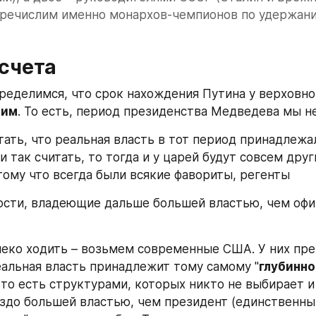
еречислим именно монархов-чемпионов по удержанию
тсчета
пределимся, что срок нахождения Путина у верховной
шим
. То есть, период президенства Медведева мы н
тать, что реальная власть в тот период принадлежал
и так считать, то тогда и у царей будут совсем друг
тому что всегда были всякие фавориты, регенты
ости, владеющие дальше большей властью, чем офи
леко ходить – возьмем современные США. У них пре
еальная власть принадлежит тому самому "
глубинно
, то есть структурами, которых никто не выбирает и
здо большей властью, чем президент (единственны