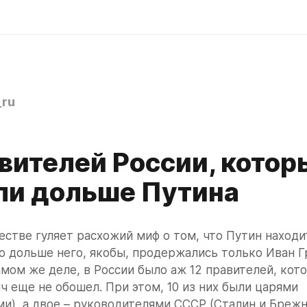
ru
авителей России, котор
ли дольше Путина
стве гуляет расхожий миф о том, что Путин находит
то дольше него, якобы, продержались только Иван Г
амом же деле, в России было аж 12 правителей, кот
 еще не обошел. При этом, 10 из них были царями 
и), а двое – руководителями СССР (Сталин и Брежнев