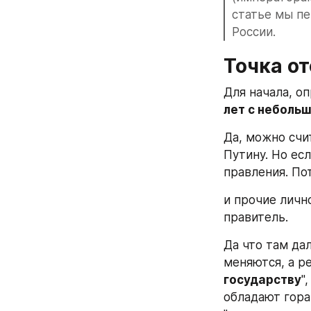
статье мы п
России.
Точка о
Для начала, о
лет с неболь
Да, можно счи
Путину. Но есл
правления. По
и прочие личн
правитель.
Да что там да
меняются, а р
государству
"
обладают гора