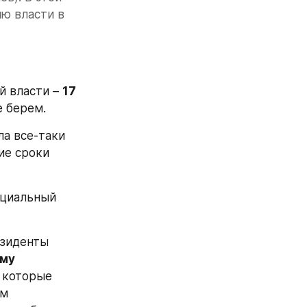
 власти в 
 власти – 
17 
е берем.
а все-таки 
ие сроки 
циальный 
зиденты 
му 
 которые 
м 