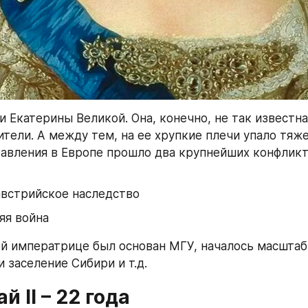
и Екатерины Великой. Она, конечно, не так известна,
тели. А между тем, на ее хрупкие плечи упало тяже
равления в Европе прошло два крупнейших конфликт
австрийское наследство
яя война
ой императрице был основан МГУ, началось масштаб
 заселение Сибири и т.д.
й II – 22 года