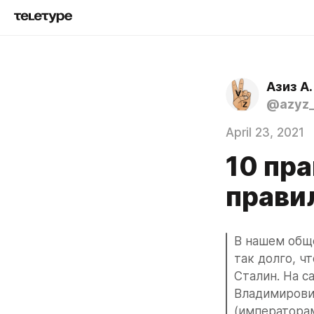
Азиз А.
@azyz_
April 23, 2021
10 пр
прави
В нашем обще
так долго, ч
Сталин. На с
Владимирович
(императорам