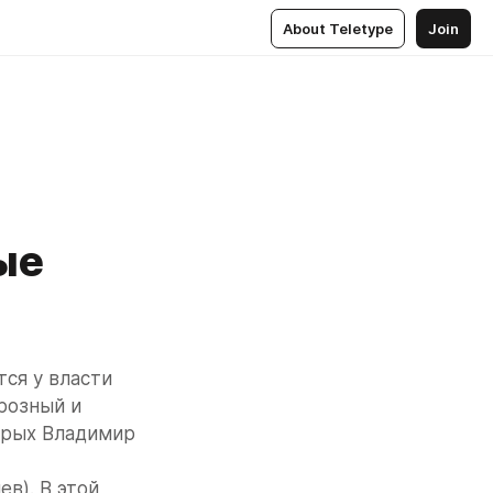
About Teletype
Join
ые
ся у власти 
розный и 
орых Владимир 
). В этой 