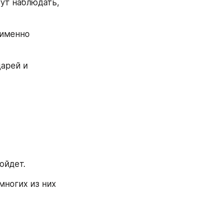
ут наблюдать, 
именно 
арей и 
ойдет.
ногих из них 