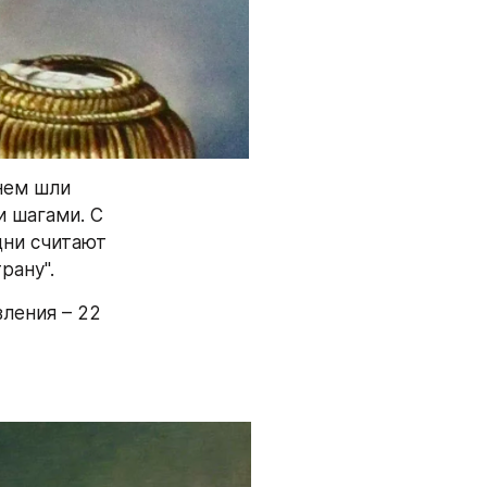
нем шли 
шагами. С 
ни считают 
рану".
ления – 22 