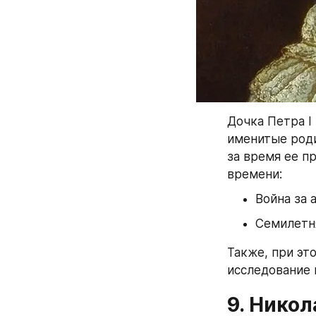
Дочка Петра I 
именитые роди
за время ее п
времени:
Война за 
Семилетн
Также, при эт
исследование и
9. Никола