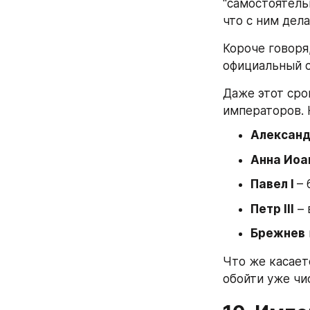
"самостоятель
что с ним дела
Короче говоря
официальный с
Даже этот срок
императоров. 
Александр
Анна Иоа
Павел I 
– 
Петр III
 –
Брежнев
Что же касает
обойти уже чи