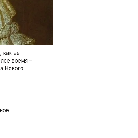
 как ее 
лое время – 
а Нового 
ное 