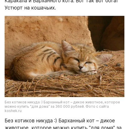
Каракала и Барханного кота. Вот так вот богат 
Устюрт на кошачьих.
Без котиков никуда :) Барханный кот – дикое животное, которое 
можно купить "для дома" за 360 000 рублей. Фото с сайта 
koshek.ru
Без котиков никуда :) Барханный кот – дикое 
животное, которое можно купить "для дома" за 