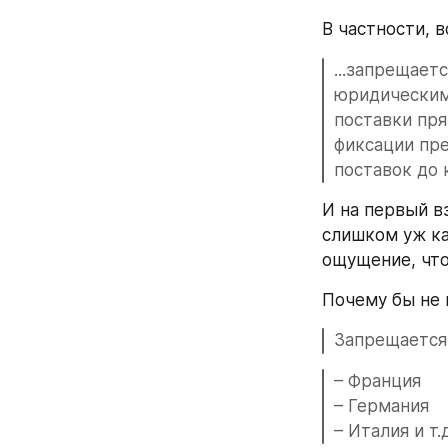
В частности, 
...запрещает
юридическим 
поставки пря
фиксации пре
поставок до 
И на первый вз
слишком уж ка
ощущение, что
Почему бы не н
Запрещается
– Франция
– Германия
– Италия и т.д