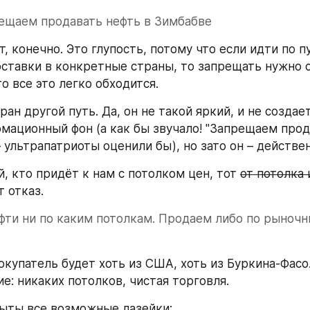
рещаем продавать нефть в Зимбабве
т, конечно. Это глупость, потому что если идти по пу
ставки в конкретные страны, то запрещать нужно с
о все это легко обходится.
ан другой путь. Да, он не такой яркий, и не создает
ационный фон (а как бы звучало! "Запрещаем прода
– ультрапатриоты оценили бы), но зато он – действе
, кто придёт к нам с потолком цен, тот 
от потолка 
 отказ.
фти ни по каким потолкам. Продаем либо по рыночн
окупатель будет хоть из США, хоть из Буркина-Фасо.
е: никаких потолков, чистая торговля.
ыты все возможные лазейки: