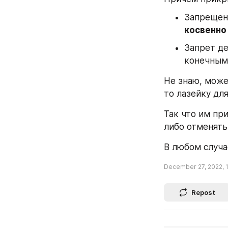
косвенно
Запрет де
конечным
Не знаю, може
то лазейку дл
Так что им при
либо отменять
В любом случа
December 27, 2022, 1
Repost