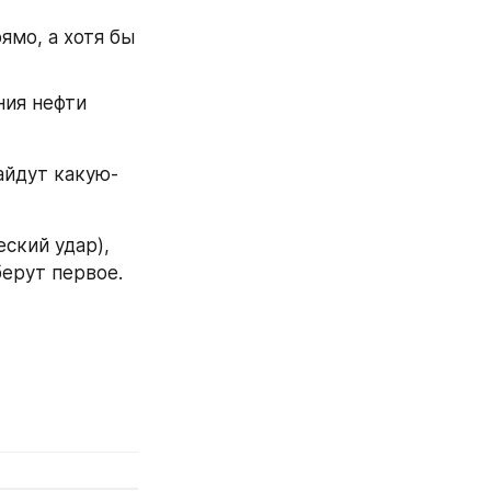
Запрещены поставки, даже если на потолок цен указано не прямо, а хотя бы 
ия нефти 
айдут какую-
ский удар), 
берут первое.