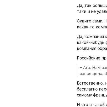
Да, так больши
таки и не уда
Судите сами. Н
какая-то компа
Да, компания 
какой-нибудь 
компания обра
Российские пр
– Ага. Нам з
запрещено. З
Естественно, 
бесплатно пер
самому францу
И что в такой 