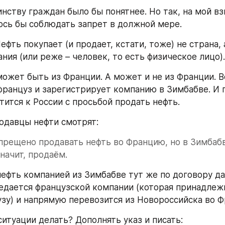
нству граждан было бы понятнее. Но так, на мой взг
лось бы соблюдать запрет в должной мере.
ефть покупает (и продает, кстати, тоже) не страна, а
ния (или реже – человек, то есть физическое лицо).
может быть из Франции. А может и не из Франции. В
француз и зарегистрирует компанию в Зимбабве. И п
тится к России с просьбой продать нефть.
одавцы нефти смотрят:
апрещено продавать нефть во Францию, но в Зимбабве
начит, продаём.
нефть компанией из Зимбабве тут же по договору да
едается французской компании (которая принадлежи
зу) и напрямую перевозится из Новороссийска во 
ситуации делать? Дополнять указ и писать: