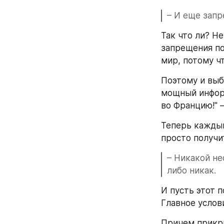
– И еще зап
Так что ли? Не
запрещения по
мир, потому чт
Поэтому и выбр
мощный информ
во Францию!" 
Теперь каждый
просто получит
– Никакой не
либо никак.
И пусть этот п
Главное услови
Причем прикр