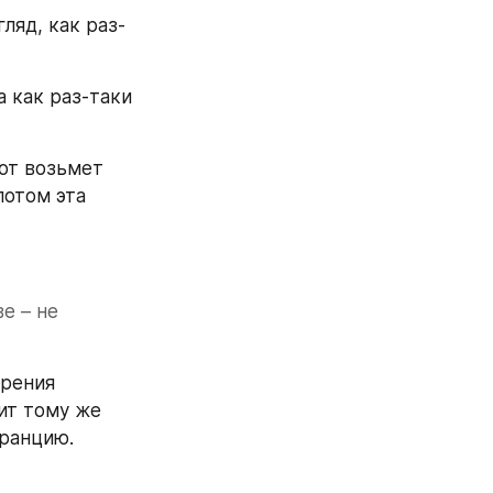
ляд, как раз-
 как раз-таки 
от возьмет 
отом эта 
 – не 
рения 
т тому же 
Францию.