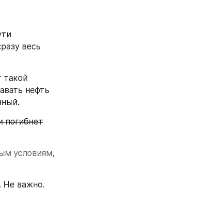
ти 
разу весь 
 такой 
вать нефть 
нный.
и погибнет
ым условиям, 
 Не важно. 