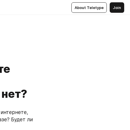
About Teletype
Join
те
 нет?
интернете, 
зе? Будет ли 