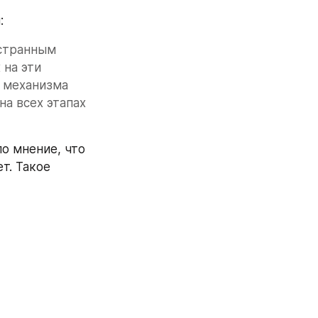
:
странным 
на эти 
 механизма 
а всех этапах 
о мнение, что 
. Такое 