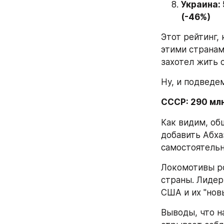
Украина: 
(-46%)
Этот рейтинг, 
этими странами
захотел жить 
Ну, и подведе
СССР: 290 млн
Как видим, об
добавить Абха
самостоятельн
Локомотивы ро
страны. Лидеры
США и их "нов
Выводы, что на