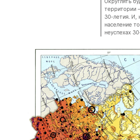
Округлять бу
территории – 
30-летия. И,
население то
неуспехах 30