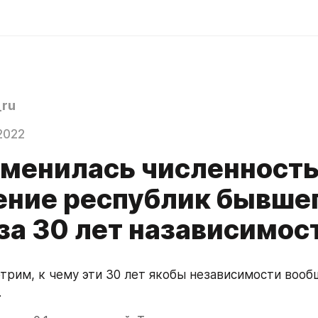
ru
2022
зменилась численност
ение республик бывше
за 30 лет назависимос
трим, к чему эти 30 лет якобы независимости вообщ
.