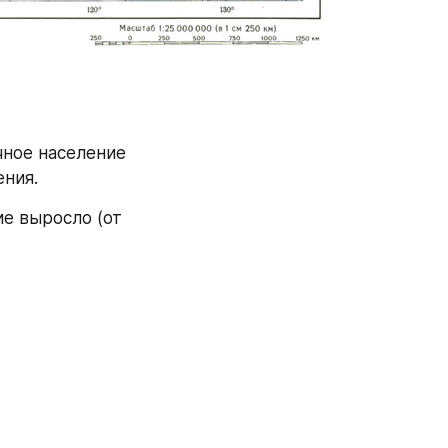
чное население 
ения.
е выросло (от 