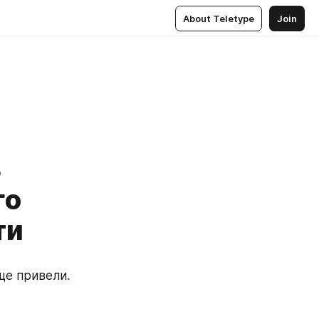
About Teletype
Join
ь
го
ти
е привели. 