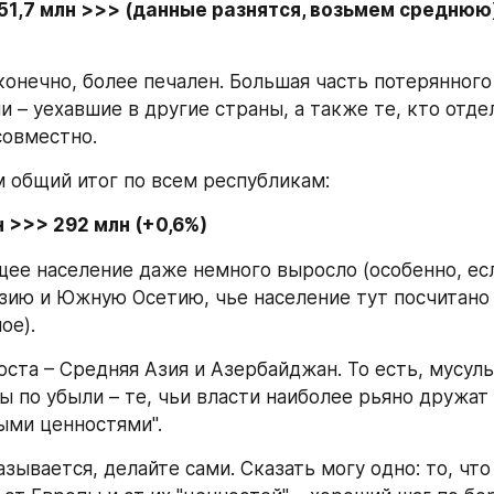
51,7 млн >>> (данные разнятся, возьмем среднюю)
конечно, более печален. Большая часть потерянного
 – уехавшие в другие страны, а также те, кто отдел
совместно.
м общий итог по всем республикам:
 >>> 292 млн (+0,6%)
щее население даже немного выросло (особенно, есл
зию и Южную Осетию, чье население тут посчитано 
ое).
ста – Средняя Азия и Азербайджан. То есть, мусуль
 по убыли – те, чьи власти наиболее рьяно дружат 
ыми ценностями".
зывается, делайте сами. Сказать могу одно: то, что 