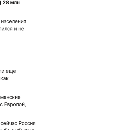
 28 млн 
 населения 
ился и не 
и еще 
как 
манские 
с Европой, 
сейчас Россия 