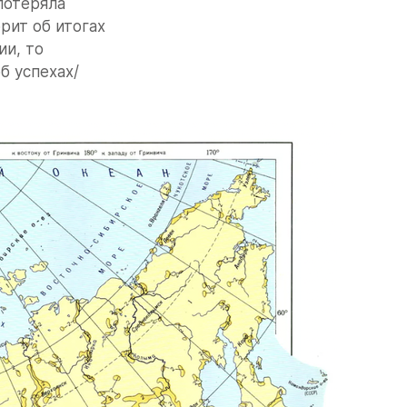
потеряла 
рит об итогах 
и, то 
б успехах/