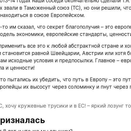
2013-14 годах наши соседи окончательно сделали т.н. 
 их звали в Таможенный союз (ТС), но они решили, чт
– находиться в союзе Европейском.
-то им сказал, что секрет благополучия – это европ
одель экономики, европейские стандарты, ценности 
рименить все это к любой абстрактной стране и хоп
 становится равной Швейцарии, Австрии или хотя бы
там исходные условия и предпосылки. Главное – евр
ла и ценности!
о пытались их убедить, что путь в Европу – это путь
ропейцы их высосут через соломинку и пнут через п
С, хочу кружевные трусики и в ЕС! – яркий лозунг той
призналась