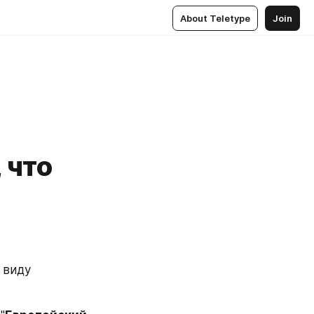
About Teletype
Join
 что
виду 