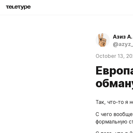
Азиз А.
@azyz_
October 13, 20
Европа
обман
Так, что-то я н
С чего вообще
формальную с