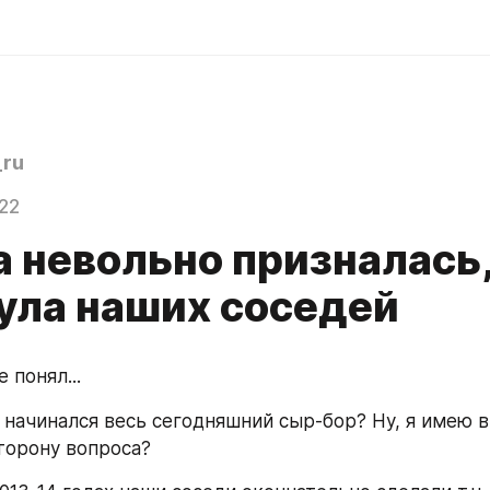
ru
22
 невольно призналась,
ула наших соседей
е понял...
 начинался весь сегодняшний сыр-бор? Ну, я имею в 
торону вопроса?