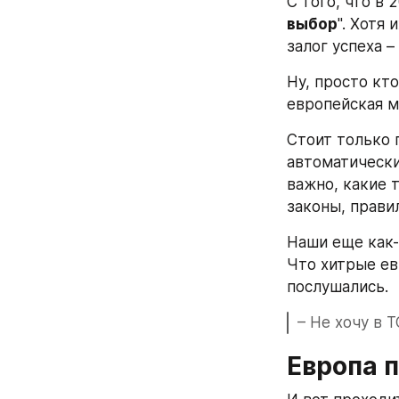
С того, что в 
выбор
". Хотя
залог успеха 
Ну, просто кто
европейская м
Стоит только п
автоматически
важно, какие 
законы, прави
Наши еще как-т
Что хитрые ев
послушались.
– Не хочу в Т
Европа 