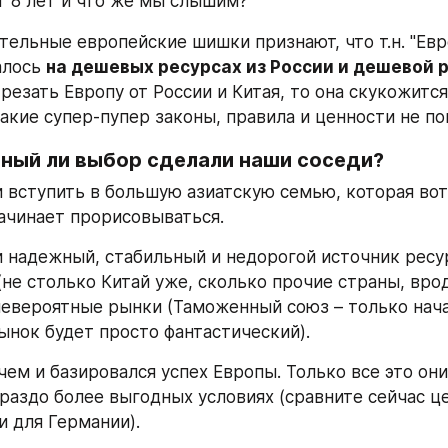
т 8 лет и что же мы слышим?
тельные европейские шишки признают, что т.н. "Евр
алось 
на дешевых ресурсах из России и дешевой р
трезать Европу от России и Китая, то она скукожится
какие супер-пупер законы, правила и ценности не по
ьный ли выбор сделали наши соседи?
 вступить в большую азиатскую семью, которая вот
ачинает прорисовываться.
 надежный, стабильный и недорогой источник ресур
(не столько Китай уже, сколько прочие страны, вро
невероятные рынки (Таможенный союз – только начал
нок будет просто фантастический).
 чем и базировался успех Европы. Только все это они
раздо более выгодных условиях (сравните сейчас цен
и для Германии).