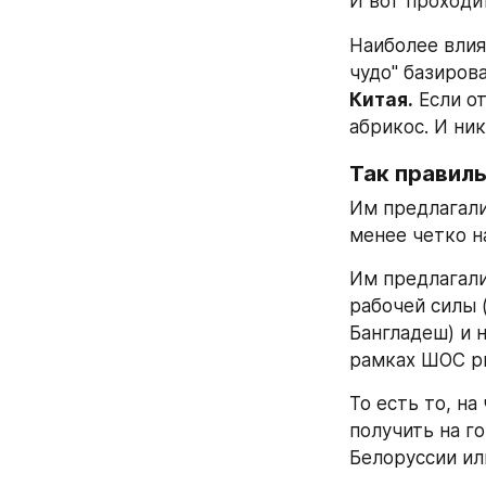
И вот проходи
Наиболее влия
чудо" базиров
Китая.
 Если о
абрикос. И ни
Так правил
Им предлагали
менее четко н
Им предлагали
рабочей силы 
Бангладеш) и 
рамках ШОС ры
То есть то, на
получить на го
Белоруссии ил