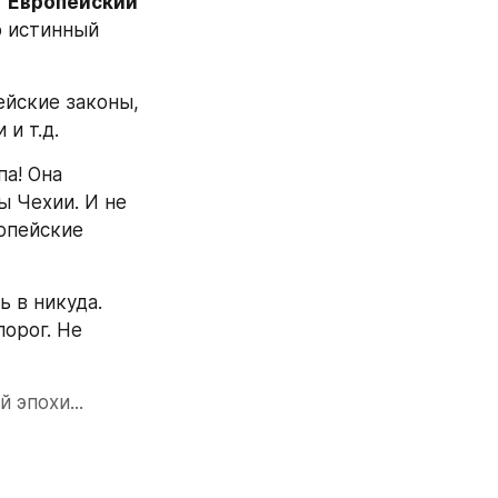
"
Европейский 
о истинный 
ейские законы, 
и т.д.
а! Она 
 Чехии. И не 
опейские 
 в никуда. 
орог. Не 
 эпохи...