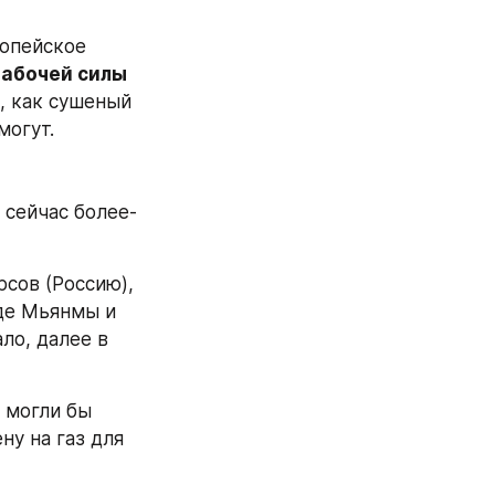
опейское 
абочей силы 
, как сушеный 
могут.
 сейчас более-
сов (Россию), 
де Мьянмы и 
о, далее в 
 могли бы 
у на газ для 