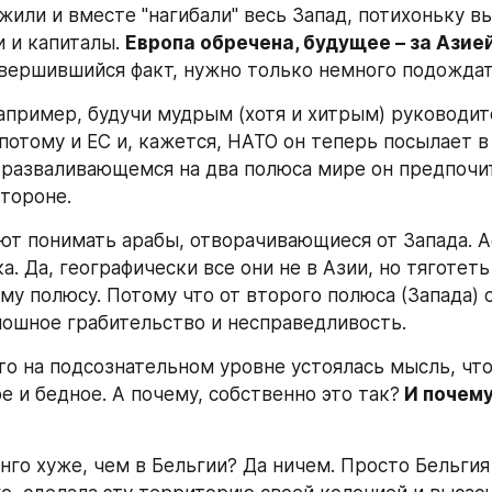
жили и вместе "нагибали" весь Запад, потихоньку вы
 и капиталы. 
Европа обречена, будущее – за Азией
вершившийся факт, нужно только немного подождат
например, будучи мудрым (хотя и хитрым) руководите
потому и ЕС и, кажется, НАТО он теперь посылает в 
разваливающемся на два полюса мире он предпочит
стороне.
ют понимать арабы, отворачивающиеся от Запада. А
 Да, географически все они не в Азии, но тяготеть 
му полюсу. Потому что от второго полюса (Запада) о
лошное грабительство и несправедливость.
то на подсознательном уровне устоялась мысль, что 
е и бедное. А почему, собственно это так?
 И почему
нго хуже, чем в Бельгии? Да ничем. Просто Бельгия 