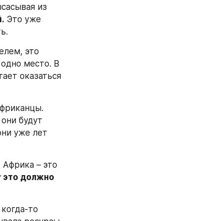
сасывая из 
.
 Это уже 
ь.
лем, это 
одно место. В 
ает оказаться 
фриканцы. 
они будут 
ни уже лет 
Африка – это 
 это должно 
когда-то 