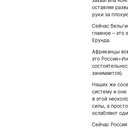
захватила Кон
оставляя разв
руки за плохую
Сейчас бельги
главное – это 
Ерунда.
Африканцы всё
это Россия+Ин
состоятельност
занимается).
Наших же сосе
систему и они
в этой неокол
силы, а просто
ослабляют оди
Сейчас Россия