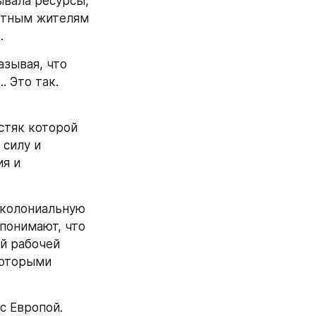
вала ресурсы, 
стным жителям 
.
зывая, что 
 Это так. 
стяк которой 
силу и 
я и 
околониальную 
понимают, что 
й рабочей 
которыми 
 Европой. 