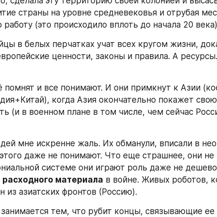
го, сделала эту территорию своей колонией и высасы
итие страны на уровне средневековья и отрубая ме
 работу (это происходило вплоть до начала 20 века)
йцы в белых перчатках учат всех кругом жизни, дока
европейские ценности, законы и правила. А ресурсы...
 помнят и все понимают. И они примкнут к Азии (ко
дия+Китай), когда Азия окончательно покажет свою 
ь (и в военном плане в том числе, чем сейчас Росси
дей мне искренне жаль. Их обманули, вписали в не
 этого даже не понимают. Что еще страшнее, они не 
ониальной системе они играют роль даже не дешево
 
расходного материала
 в войне. Живых роботов, 
н из азиатских фронтов (Россию).
 занимается тем, что рубит концы, связывающие ее с