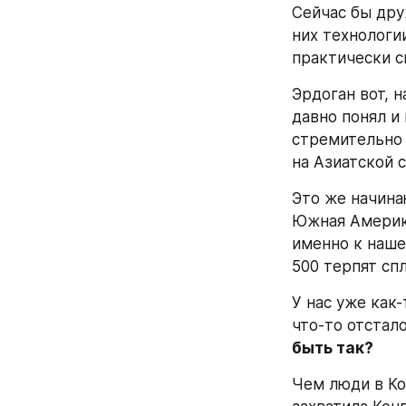
Сейчас бы дру
них технологии
практически с
Эрдоган вот, 
давно понял и 
стремительно 
на Азиатской 
Это же начина
Южная Америка.
именно к наше
500 терпят сп
У нас уже как-
что-то отстало
быть так?
Чем люди в Ко